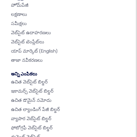
హోమ్‌పేజీ
లక్షణాలు
సమీక్షలు
వెబ్‌సైట్ ఉదాహరణలు
వెబ్‌సైట్ టెంప్లేట్‌లు
యాప్ మార్కెట్
(English)
తాజా నవీకరణలు
అన్ని ఎంపికలు
ఉచిత వెబ్‌సైట్ బిల్డర్
ఇకామర్స్ వెబ్‌సైట్ బిల్డర్
ఉచిత డొమైన్ నమోదు
ఉచిత ల్యాండింగ్ పేజీ బిల్డర్
వ్యాపార వెబ్‌సైట్ బిల్డర్
ఫోటోగ్రఫీ వెబ్‌సైట్ బిల్డర్