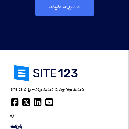
వెబ్‌సైట్‌ను సృష్టించండి
SITE123: భిన్నంగా నిర్మించబడింది, మెరుగ్గా నిర్మించబడింది.
ఉత్పత్తి