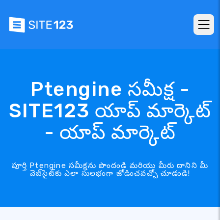
Ptengine సమీక్ష -
SITE123 యాప్ మార్కెట్
- యాప్ మార్కెట్
పూర్తి Ptengine సమీక్షను పొందండి మరియు మీరు దానిని మీ
వెబ్‌సైట్‌కు ఎలా సులభంగా జోడించవచ్చో చూడండి!