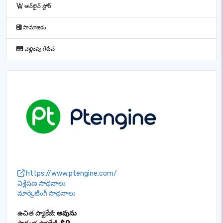
ఆన్‌లైన్ స్టోర్
సామాజికం
చెల్లింపు గేట్‌వే
https://www.ptengine.com/
విశ్లేషణ సాధనాలు
మార్కెటింగ్ సాధనాలు
ఉచిత ప్యాకేజీ:
అవును