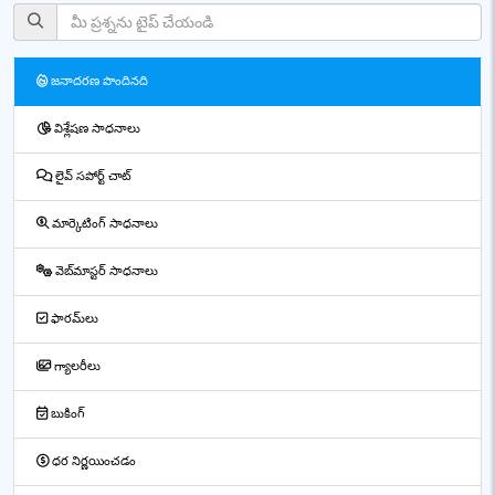
జనాదరణ పొందినది
విశ్లేషణ సాధనాలు
లైవ్ సపోర్ట్ చాట్
మార్కెటింగ్ సాధనాలు
వెబ్‌మాస్టర్ సాధనాలు
ఫారమ్‌లు
గ్యాలరీలు
బుకింగ్
ధర నిర్ణయించడం