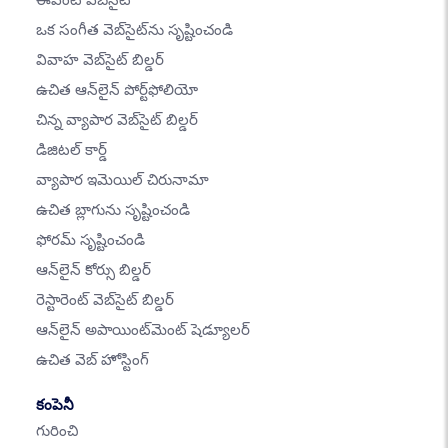
ఈవెంట్ వెబ్‌సైట్
ఒక సంగీత వెబ్‌సైట్‌ను సృష్టించండి
వివాహ వెబ్‌సైట్ బిల్డర్
ఉచిత ఆన్‌లైన్ పోర్ట్‌ఫోలియో
చిన్న వ్యాపార వెబ్‌సైట్ బిల్డర్
డిజిటల్ కార్డ్
వ్యాపార ఇమెయిల్ చిరునామా
ఉచిత బ్లాగును సృష్టించండి
ఫోరమ్ సృష్టించండి
ఆన్‌లైన్ కోర్సు బిల్డర్
రెస్టారెంట్ వెబ్‌సైట్ బిల్డర్
ఆన్‌లైన్ అపాయింట్‌మెంట్ షెడ్యూలర్
ఉచిత వెబ్ హోస్టింగ్
కంపెనీ
గురించి