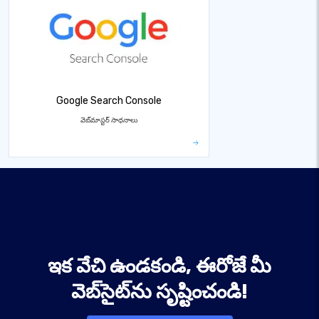
Google Search Console
వెబ్‌మాస్టర్ సాధనాలు
ఇక వేచి ఉండకండి, ఈరోజే మీ
వెబ్‌సైట్‌ను సృష్టించండి!