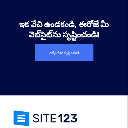
ఇక వేచి ఉండకండి, ఈరోజే మీ
వెబ్‌సైట్‌ను సృష్టించండి!
వెబ్‌సైట్‌ను సృష్టించండి