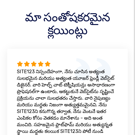
మా సంతోషకరమైన
క్లయింట్లు
SITE123 నిస్సందేహంగా, నేను చూసిన అత్యంత
సులభమైన మరియు అత్యంత యూజర్ ఫ్రెండ్లీ వెబ్‌సైట్
డిజైనర్. వారి హెల్ప్ చాట్ టెక్నీషియన్లు అసాధారణంగా
ప్రొఫెషనల్‌గా ఉంటారు, ఆకట్టుకునే వెబ్‌సైట్‌ను సృష్టించే
ప్రక్రియను చాలా సులభతరం చేస్తారు. వారి నైపుణ్యం
మరియు మద్దతు నిజంగా అత్యుత్తమమైనవి. నేను
SITE123ని కనుగొన్న తర్వాత, నేను వెంటనే ఇతర
ఎంపికల కోసం వెతకడం మానేశాను - అది అంత
మంచిది. సహజమైన ప్లాట్‌ఫామ్ మరియు అత్యున్నత
స్థాయి మద్దతు కలయిక SITE123ని పోటీ నుండి