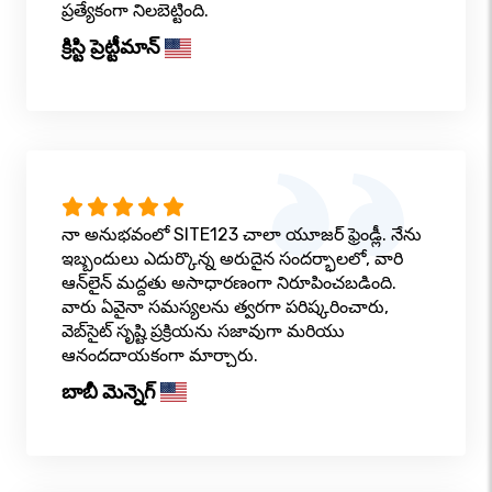
ప్రత్యేకంగా నిలబెట్టింది.
క్రిస్టి ప్రెట్టీమాన్
నా అనుభవంలో SITE123 చాలా యూజర్ ఫ్రెండ్లీ. నేను
ఇబ్బందులు ఎదుర్కొన్న అరుదైన సందర్భాలలో, వారి
ఆన్‌లైన్ మద్దతు అసాధారణంగా నిరూపించబడింది.
వారు ఏవైనా సమస్యలను త్వరగా పరిష్కరించారు,
వెబ్‌సైట్ సృష్టి ప్రక్రియను సజావుగా మరియు
ఆనందదాయకంగా మార్చారు.
బాబీ మెన్నెగ్