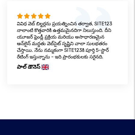
వివిధ వెబ్ బిల్డర్లను ప్రయత్నించిన తర్వాత, SITE123
నాలాంటి కొత్తవారికి ఉత్తమమైనదిగా నిలుస్తుంది. దీని
యూజర్ ఫ్రెండ్లీ ప్రక్రియ మరియు అసాధారణమైన
ఆన్‌లైన్ మద్దతు వెబ్‌సైట్ సృష్టిని చాలా సులభతరం
చేస్తాయి. నేను నమ్మకంగా SITE123కి పూర్తి 5-స్టార్
రేటింగ్ ఇస్తున్నాను - ఇది ప్రారంభకులకు సరైనది.
పాల్ డౌనెస్