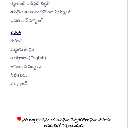
రెస్టారెంట్ వెబ్‌సైట్ బిల్డర్
ఆన్‌లైన్ అపాయింట్‌మెంట్ షెడ్యూలర్
ఉచిత వెబ్ హోస్టింగ్
కంపెనీ
గురించి
మద్దతు కేంద్రం
ఉద్యోగాలు
(English)
అనుబంధ సంస్థలు
నిపుణులు
మా బ్రాండ్
ప్రతి ఒక్కరూ ప్రపంచానికి ఏదైనా చెప్పగలిగేలా ప్రేమ మరియు
అభిరుచితో నిర్మించబడింది.