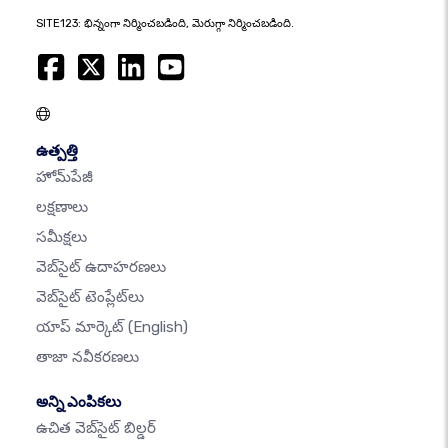
SITE123: భిన్నంగా నిర్మించబడింది, మెరుగ్గా నిర్మించబడింది.
ఉత్పత్తి
హోమ్‌పేజీ
లక్షణాలు
సమీక్షలు
వెబ్‌సైట్ ఉదాహరణలు
వెబ్‌సైట్ టెంప్లేట్‌లు
యాప్ మార్కెట్
(English)
తాజా నవీకరణలు
అన్ని ఎంపికలు
ఉచిత వెబ్‌సైట్ బిల్డర్