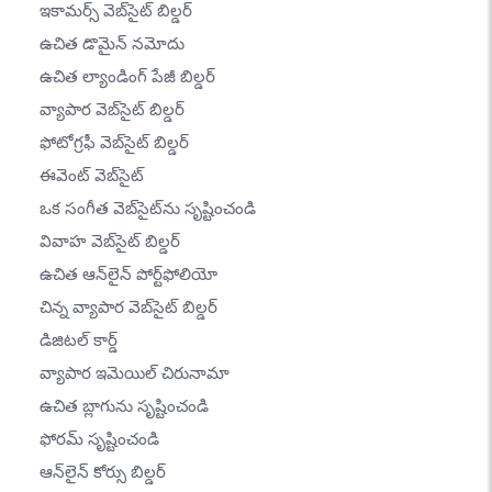
ఇకామర్స్ వెబ్‌సైట్ బిల్డర్
ఉచిత డొమైన్ నమోదు
ఉచిత ల్యాండింగ్ పేజీ బిల్డర్
వ్యాపార వెబ్‌సైట్ బిల్డర్
ఫోటోగ్రఫీ వెబ్‌సైట్ బిల్డర్
ఈవెంట్ వెబ్‌సైట్
ఒక సంగీత వెబ్‌సైట్‌ను సృష్టించండి
వివాహ వెబ్‌సైట్ బిల్డర్
ఉచిత ఆన్‌లైన్ పోర్ట్‌ఫోలియో
చిన్న వ్యాపార వెబ్‌సైట్ బిల్డర్
డిజిటల్ కార్డ్
వ్యాపార ఇమెయిల్ చిరునామా
ఉచిత బ్లాగును సృష్టించండి
ఫోరమ్ సృష్టించండి
ఆన్‌లైన్ కోర్సు బిల్డర్