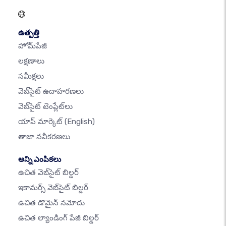
ఉత్పత్తి
హోమ్‌పేజీ
లక్షణాలు
సమీక్షలు
వెబ్‌సైట్ ఉదాహరణలు
వెబ్‌సైట్ టెంప్లేట్‌లు
యాప్ మార్కెట్
(English)
తాజా నవీకరణలు
అన్ని ఎంపికలు
ఉచిత వెబ్‌సైట్ బిల్డర్
ఇకామర్స్ వెబ్‌సైట్ బిల్డర్
ఉచిత డొమైన్ నమోదు
ఉచిత ల్యాండింగ్ పేజీ బిల్డర్