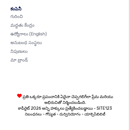
కంపెనీ
గురించి
మద్దతు కేంద్రం
ఉద్యోగాలు
(English)
అనుబంధ సంస్థలు
నిపుణులు
మా బ్రాండ్
ప్రతి ఒక్కరూ ప్రపంచానికి ఏదైనా చెప్పగలిగేలా ప్రేమ మరియు
అభిరుచితో నిర్మించబడింది.
కాపీరైట్ 2026 అన్ని హక్కులు ప్రత్యేకించబడ్డాయి - SITE123
-
-
-
నిబంధనలు
గోప్యత
దుర్వినియోగం
యాక్సెసిబిలిటీ