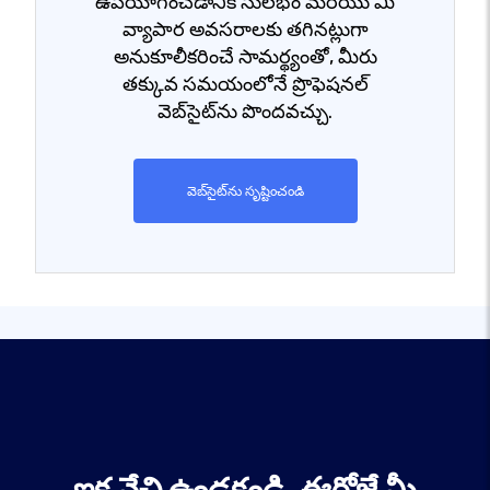
ఉపయోగించడానికి సులభం మరియు మీ
వ్యాపార అవసరాలకు తగినట్లుగా
అనుకూలీకరించే సామర్థ్యంతో, మీరు
తక్కువ సమయంలోనే ప్రొఫెషనల్
వెబ్‌సైట్‌ను పొందవచ్చు.
వెబ్‌సైట్‌ను సృష్టించండి
ఇక వేచి ఉండకండి, ఈరోజే మీ