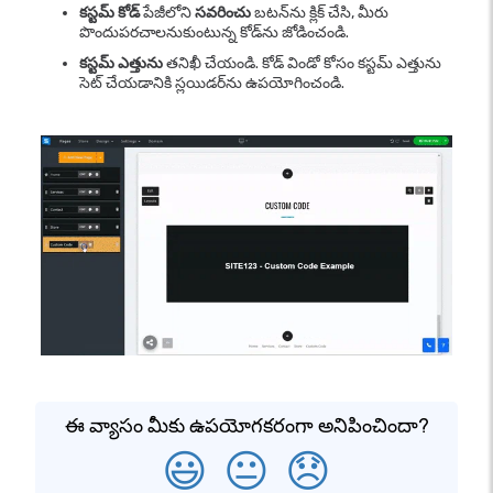
కస్టమ్ కోడ్
పేజీలోని
సవరించు
బటన్‌ను క్లిక్ చేసి, మీరు
పొందుపరచాలనుకుంటున్న కోడ్‌ను జోడించండి.
కస్టమ్ ఎత్తును
తనిఖీ చేయండి. కోడ్ విండో కోసం కస్టమ్ ఎత్తును
సెట్ చేయడానికి స్లయిడర్‌ను ఉపయోగించండి.
ఈ వ్యాసం మీకు ఉపయోగకరంగా అనిపించిందా?
😃
😐
😞