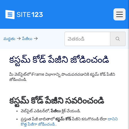
మద్దతు
పేజీలు
కస్టమ్ కోడ్ పేజీని జోడించండి
మీ వెబ్‌సైట్‌లో iFrame విభాగాన్ని పొందుపరచడానికి కస్టమ్ కోడ్ పేజీని
జోడించండి.
కస్టమ్ కోడ్ పేజీని సవరించండి
వెబ్‌సైట్ ఎడిటర్‌లో,
పేజీలు
క్లిక్ చేయండి.
ప్రస్తుత పేజీ జాబితాలో
కస్టమ్ కోడ్
పేజీని కనుగొనండి లేదా
దానిని
కొత్త పేజీగా జోడించండి
.