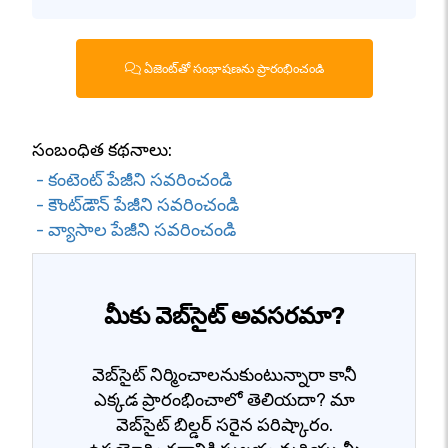
ఏజెంట్‌తో సంభాషణను ప్రారంభించండి
సంబంధిత కథనాలు:
- కంటెంట్ పేజీని సవరించండి
- కౌంట్‌డౌన్ పేజీని సవరించండి
- వ్యాసాల పేజీని సవరించండి
మీకు వెబ్‌సైట్ అవసరమా?
వెబ్‌సైట్ నిర్మించాలనుకుంటున్నారా కానీ
ఎక్కడ ప్రారంభించాలో తెలియదా? మా
వెబ్‌సైట్ బిల్డర్ సరైన పరిష్కారం.