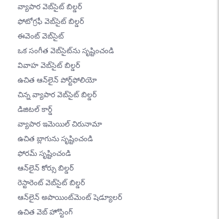
వ్యాపార వెబ్‌సైట్ బిల్డర్
ఫోటోగ్రఫీ వెబ్‌సైట్ బిల్డర్
ఈవెంట్ వెబ్‌సైట్
ఒక సంగీత వెబ్‌సైట్‌ను సృష్టించండి
వివాహ వెబ్‌సైట్ బిల్డర్
ఉచిత ఆన్‌లైన్ పోర్ట్‌ఫోలియో
చిన్న వ్యాపార వెబ్‌సైట్ బిల్డర్
డిజిటల్ కార్డ్
వ్యాపార ఇమెయిల్ చిరునామా
ఉచిత బ్లాగును సృష్టించండి
ఫోరమ్ సృష్టించండి
ఆన్‌లైన్ కోర్సు బిల్డర్
రెస్టారెంట్ వెబ్‌సైట్ బిల్డర్
ఆన్‌లైన్ అపాయింట్‌మెంట్ షెడ్యూలర్
ఉచిత వెబ్ హోస్టింగ్