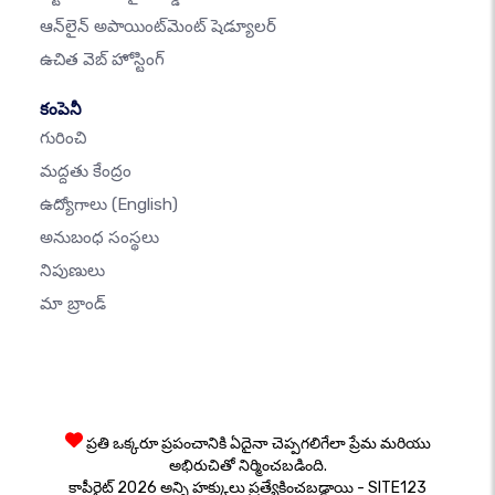
ఆన్‌లైన్ అపాయింట్‌మెంట్ షెడ్యూలర్
ఉచిత వెబ్ హోస్టింగ్
కంపెనీ
గురించి
మద్దతు కేంద్రం
ఉద్యోగాలు
(English)
అనుబంధ సంస్థలు
నిపుణులు
మా బ్రాండ్
ప్రతి ఒక్కరూ ప్రపంచానికి ఏదైనా చెప్పగలిగేలా ప్రేమ మరియు
అభిరుచితో నిర్మించబడింది.
కాపీరైట్ 2026 అన్ని హక్కులు ప్రత్యేకించబడ్డాయి - SITE123