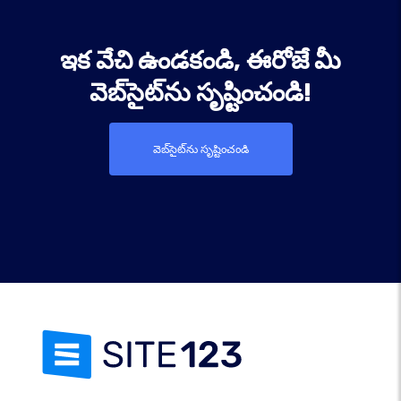
ఇక వేచి ఉండకండి, ఈరోజే మీ
వెబ్‌సైట్‌ను సృష్టించండి!
వెబ్‌సైట్‌ను సృష్టించండి