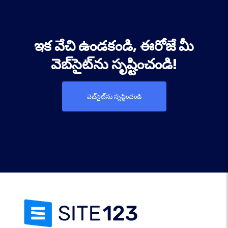
ఇక వేచి ఉండకండి, ఈరోజే మీ
వెబ్‌సైట్‌ను సృష్టించండి!
వెబ్‌సైట్‌ను సృష్టించండి