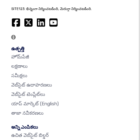
SITE123: భిన్నంగా నిర్మించబడింది, మెరుగ్గా నిర్మించబడింది.
ఉత్పత్తి
హోమ్‌పేజీ
లక్షణాలు
సమీక్షలు
వెబ్‌సైట్ ఉదాహరణలు
వెబ్‌సైట్ టెంప్లేట్‌లు
యాప్ మార్కెట్
(English)
తాజా నవీకరణలు
అన్ని ఎంపికలు
ఉచిత వెబ్‌సైట్ బిల్డర్