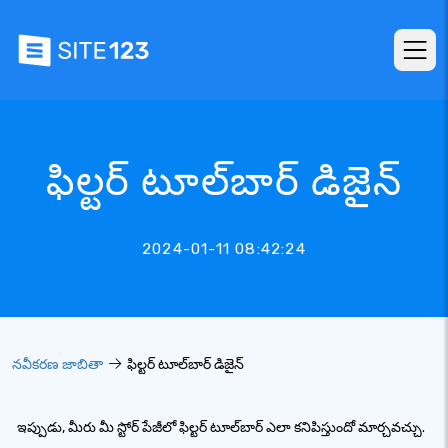
ఫిల్టర్ టూల్‌బార్ డిజైన్
2024-01-11 08:42:24
నవీకరణ జాబితా
ఫిల్టర్ టూల్‌బార్ డిజైన్
ఇప్పుడు, మీరు మీ స్టోర్ పేజీలో ఫిల్టర్ టూల్‌బార్ ఎలా కనిపిస్తుందో మార్చవచ్చు.