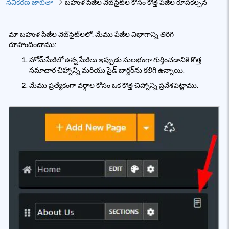
నవీకరణ జాబితా
బహుళ పేజీల వెబ్‌సైట్‌ల కోసం కొత్త పేజీల రూపకల్పన
మా బహుళ పేజీల వెబ్‌సైట్‌లలో, మేము పేజీల విభాగాన్ని తిరిగి
రూపొందించాము:
హోమ్‌పేజీలో ఉన్న పేజీలు ఇప్పుడు సులభంగా గుర్తించడానికి కొత్త
సమాచార చిహ్నాన్ని మరియు సైడ్ బార్డర్‌ను కలిగి ఉన్నాయి.
మేము ప్రత్యేకంగా వర్గాల కోసం ఒక కొత్త చిహ్నాన్ని ప్రవేశపెట్టాము.