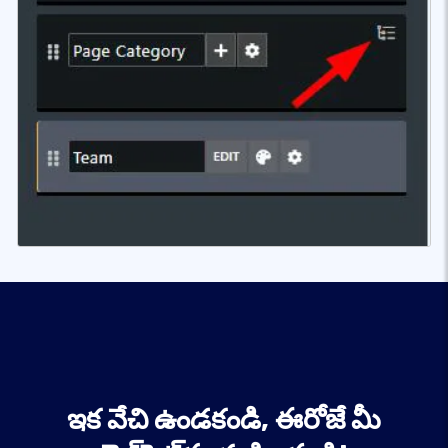
ఇక వేచి ఉండకండి, ఈరోజే మీ