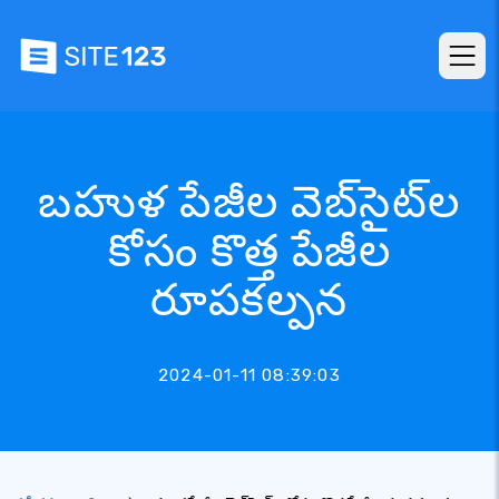
బహుళ పేజీల వెబ్‌సైట్‌ల
కోసం కొత్త పేజీల
రూపకల్పన
2024-01-11 08:39:03