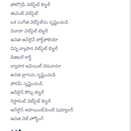
ఫోటోగ్రఫీ వెబ్‌సైట్ బిల్డర్
ఈవెంట్ వెబ్‌సైట్
ఒక సంగీత వెబ్‌సైట్‌ను సృష్టించండి
వివాహ వెబ్‌సైట్ బిల్డర్
ఉచిత ఆన్‌లైన్ పోర్ట్‌ఫోలియో
చిన్న వ్యాపార వెబ్‌సైట్ బిల్డర్
డిజిటల్ కార్డ్
వ్యాపార ఇమెయిల్ చిరునామా
ఉచిత బ్లాగును సృష్టించండి
ఫోరమ్ సృష్టించండి
ఆన్‌లైన్ కోర్సు బిల్డర్
రెస్టారెంట్ వెబ్‌సైట్ బిల్డర్
ఆన్‌లైన్ అపాయింట్‌మెంట్ షెడ్యూలర్
ఉచిత వెబ్ హోస్టింగ్