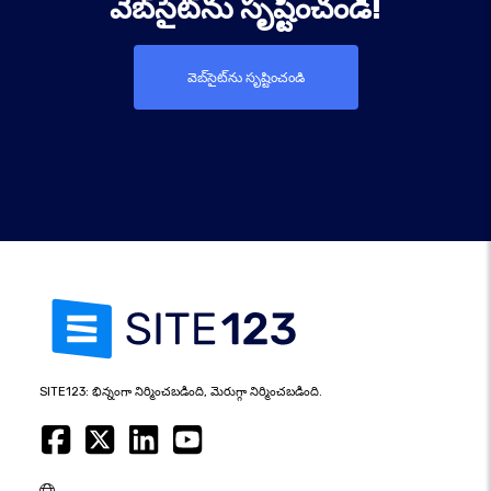
వెబ్‌సైట్‌ను సృష్టించండి!
వెబ్‌సైట్‌ను సృష్టించండి
SITE123: భిన్నంగా నిర్మించబడింది, మెరుగ్గా నిర్మించబడింది.