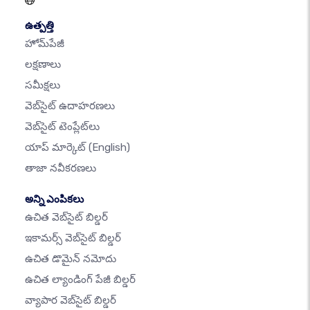
ఉత్పత్తి
హోమ్‌పేజీ
లక్షణాలు
సమీక్షలు
వెబ్‌సైట్ ఉదాహరణలు
వెబ్‌సైట్ టెంప్లేట్‌లు
యాప్ మార్కెట్
(English)
తాజా నవీకరణలు
అన్ని ఎంపికలు
ఉచిత వెబ్‌సైట్ బిల్డర్
ఇకామర్స్ వెబ్‌సైట్ బిల్డర్
ఉచిత డొమైన్ నమోదు
ఉచిత ల్యాండింగ్ పేజీ బిల్డర్
వ్యాపార వెబ్‌సైట్ బిల్డర్