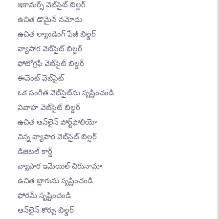
ఇకామర్స్ వెబ్‌సైట్ బిల్డర్
ఉచిత డొమైన్ నమోదు
ఉచిత ల్యాండింగ్ పేజీ బిల్డర్
వ్యాపార వెబ్‌సైట్ బిల్డర్
ఫోటోగ్రఫీ వెబ్‌సైట్ బిల్డర్
ఈవెంట్ వెబ్‌సైట్
ఒక సంగీత వెబ్‌సైట్‌ను సృష్టించండి
వివాహ వెబ్‌సైట్ బిల్డర్
ఉచిత ఆన్‌లైన్ పోర్ట్‌ఫోలియో
చిన్న వ్యాపార వెబ్‌సైట్ బిల్డర్
డిజిటల్ కార్డ్
వ్యాపార ఇమెయిల్ చిరునామా
ఉచిత బ్లాగును సృష్టించండి
ఫోరమ్ సృష్టించండి
ఆన్‌లైన్ కోర్సు బిల్డర్