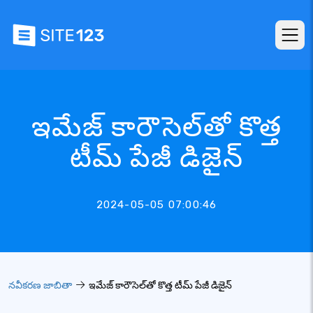
ఇమేజ్ కారౌసెల్‌తో కొత్త
టీమ్ పేజీ డిజైన్
2024-05-05 07:00:46
నవీకరణ జాబితా
ఇమేజ్ కారౌసెల్‌తో కొత్త టీమ్ పేజీ డిజైన్