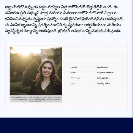
జట్టు పేజీలో ఇప్పుడు జట్టు సభ్యుల చిత్ర కారౌసెల్‌తో కొత్త డిజైన్ ఉంది. ఈ
నవీకరణ ప్రతి సభ్యుని పాత్ర మరియు వివరాలు కారౌసెల్‌లో వారి చిత్రాలు
కనిపించినప్పుడు స్పష్టంగా ప్రదర్శించబడే డైనమిక్ ప్రెజెంటేషన్‌ను అందిస్తుంది.
ఈ ఎంపిక బృందాన్ని ప్రదర్శించడానికి దృశ్యపరంగా ఆకర్షణీయంగా మరియు
వ్యవస్థీకృత మార్గాన్ని అందిస్తుంది, బ్రౌజింగ్ అనుభవాన్ని మెరుగుపరుస్తుంది.