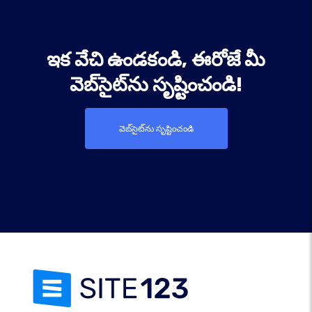
ఇక వేచి ఉండకండి, ఈరోజే మీ
వెబ్‌సైట్‌ను సృష్టించండి!
వెబ్‌సైట్‌ను సృష్టించండి