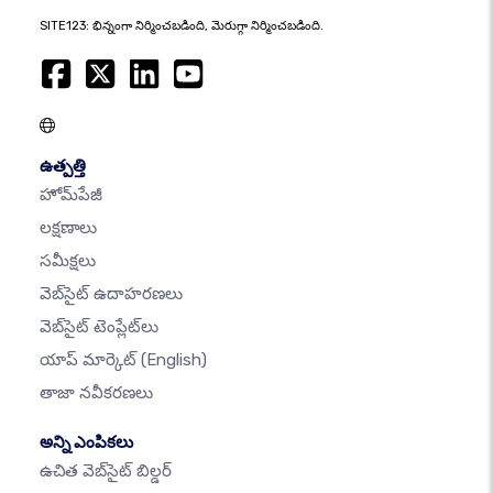
SITE123: భిన్నంగా నిర్మించబడింది, మెరుగ్గా నిర్మించబడింది.
ఉత్పత్తి
హోమ్‌పేజీ
లక్షణాలు
సమీక్షలు
వెబ్‌సైట్ ఉదాహరణలు
వెబ్‌సైట్ టెంప్లేట్‌లు
యాప్ మార్కెట్
(English)
తాజా నవీకరణలు
అన్ని ఎంపికలు
ఉచిత వెబ్‌సైట్ బిల్డర్