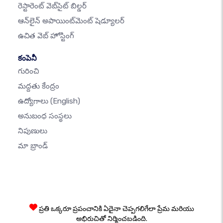
రెస్టారెంట్ వెబ్‌సైట్ బిల్డర్
ఆన్‌లైన్ అపాయింట్‌మెంట్ షెడ్యూలర్
ఉచిత వెబ్ హోస్టింగ్
కంపెనీ
గురించి
మద్దతు కేంద్రం
ఉద్యోగాలు
(English)
అనుబంధ సంస్థలు
నిపుణులు
మా బ్రాండ్
ప్రతి ఒక్కరూ ప్రపంచానికి ఏదైనా చెప్పగలిగేలా ప్రేమ మరియు
అభిరుచితో నిర్మించబడింది.