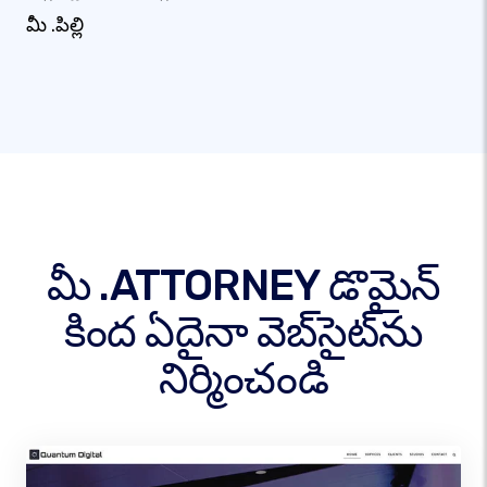
మీ .పిల్లి
మీ .ATTORNEY డొమైన్
కింద ఏదైనా వెబ్‌సైట్‌ను
నిర్మించండి