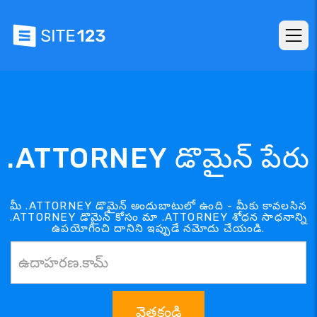
.ATTORNEY డొమైన్ పేరు
మీ .ATTORNEY డొమైన్ అందుబాటులో ఉంది - మీకు కావలసిన
.ATTORNEY డొమైన్ కోసం మా .ATTORNEY శోధన సాధనాన్ని
ఉపయోగించి దానిని ఇప్పుడే నమోదు చేయండి.
వెతకండి