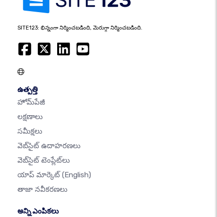
SITE123: భిన్నంగా నిర్మించబడింది, మెరుగ్గా నిర్మించబడింది.
ఉత్పత్తి
హోమ్‌పేజీ
లక్షణాలు
సమీక్షలు
వెబ్‌సైట్ ఉదాహరణలు
వెబ్‌సైట్ టెంప్లేట్‌లు
యాప్ మార్కెట్
(English)
తాజా నవీకరణలు
అన్ని ఎంపికలు