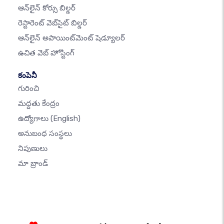
ఆన్‌లైన్ కోర్సు బిల్డర్
రెస్టారెంట్ వెబ్‌సైట్ బిల్డర్
ఆన్‌లైన్ అపాయింట్‌మెంట్ షెడ్యూలర్
ఉచిత వెబ్ హోస్టింగ్
కంపెనీ
గురించి
మద్దతు కేంద్రం
ఉద్యోగాలు
(English)
అనుబంధ సంస్థలు
నిపుణులు
మా బ్రాండ్