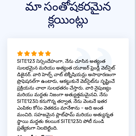
మా సంతోషకరమైన
క్లయింట్లు
SITE123 నిస్సందేహంగా, నేను చూసిన అత్యంత
సులభమైన మరియు అత్యంత యూజర్ ఫ్రెండ్లీ వెబ్‌సైట్
డిజైనర్. వారి హెల్ప్ చాట్ టెక్నీషియన్లు అసాధారణంగా
ప్రొఫెషనల్‌గా ఉంటారు, ఆకట్టుకునే వెబ్‌సైట్‌ను సృష్టించే
ప్రక్రియను చాలా సులభతరం చేస్తారు. వారి నైపుణ్యం
మరియు మద్దతు నిజంగా అత్యుత్తమమైనవి. నేను
SITE123ని కనుగొన్న తర్వాత, నేను వెంటనే ఇతర
ఎంపికల కోసం వెతకడం మానేశాను - అది అంత
మంచిది. సహజమైన ప్లాట్‌ఫామ్ మరియు అత్యున్నత
స్థాయి మద్దతు కలయిక SITE123ని పోటీ నుండి
ప్రత్యేకంగా నిలబెట్టింది.