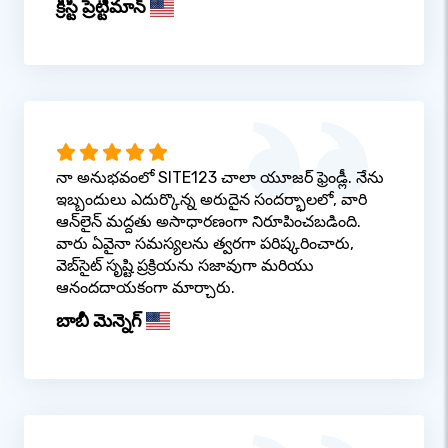
క్రిస్టి ప్రెట్టీమాన్
నా అనుభవంలో SITE123 చాలా యూజర్ ఫ్రెండ్లీ. నేను
ఇబ్బందులు ఎదుర్కొన్న అరుదైన సందర్భాలలో, వారి
ఆన్‌లైన్ మద్దతు అసాధారణంగా నిరూపించబడింది.
వారు ఏవైనా సమస్యలను త్వరగా పరిష్కరించారు,
వెబ్‌సైట్ సృష్టి ప్రక్రియను సజావుగా మరియు
ఆనందదాయకంగా మార్చారు.
బాబీ మెన్నెగ్