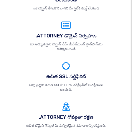
ఒక డొమైన్ తీసుకొని దానిని మీ సైట్‌కి కనెక్ట్ చేయండి
.ATTORNEY డొమైన్ నిర్వహణ
మా అద్భుతమైన డొమైన్ నేమ్ మేనేజ్‌మెంట్ ప్లాట్‌ఫామ్‌ను
ఆస్వాదించండి
ఉచిత SSL సర్టిఫికెట్
అన్ని సైట్లకు ఉచిత SSL/HTTPS ఎన్‌క్రిప్షన్‌తో సురక్షితంగా
ఉండండి.
.ATTORNEY గోప్యతా రక్షణ
ఉచిత డొమైన్ గోప్యత మీ సున్నితమైన సమాచారాన్ని రక్షిస్తుంది.