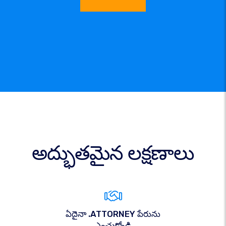
అద్భుతమైన లక్షణాలు
ఏదైనా .ATTORNEY పేరును
ఎంచుకోండి