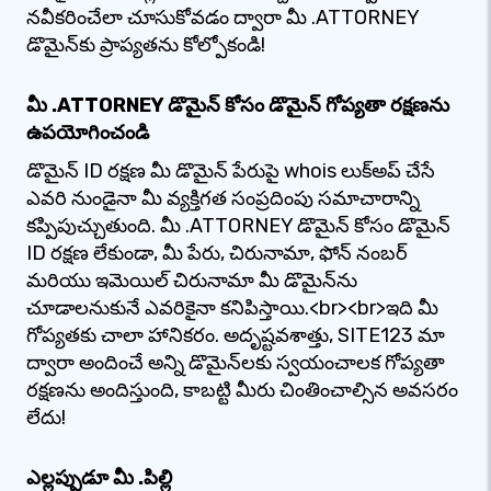
నవీకరించేలా చూసుకోవడం ద్వారా మీ .ATTORNEY
డొమైన్‌కు ప్రాప్యతను కోల్పోకండి!
మీ .ATTORNEY డొమైన్ కోసం డొమైన్ గోప్యతా రక్షణను
ఉపయోగించండి
డొమైన్ ID రక్షణ మీ డొమైన్ పేరుపై whois లుక్‌అప్ చేసే
ఎవరి నుండైనా మీ వ్యక్తిగత సంప్రదింపు సమాచారాన్ని
కప్పిపుచ్చుతుంది. మీ .ATTORNEY డొమైన్ కోసం డొమైన్
ID రక్షణ లేకుండా, మీ పేరు, చిరునామా, ఫోన్ నంబర్
మరియు ఇమెయిల్ చిరునామా మీ డొమైన్‌ను
చూడాలనుకునే ఎవరికైనా కనిపిస్తాయి.<br><br>ఇది మీ
గోప్యతకు చాలా హానికరం. అదృష్టవశాత్తు, SITE123 మా
ద్వారా అందించే అన్ని డొమైన్‌లకు స్వయంచాలక గోప్యతా
రక్షణను అందిస్తుంది, కాబట్టి మీరు చింతించాల్సిన అవసరం
లేదు!
ఎల్లప్పుడూ మీ .పిల్లి