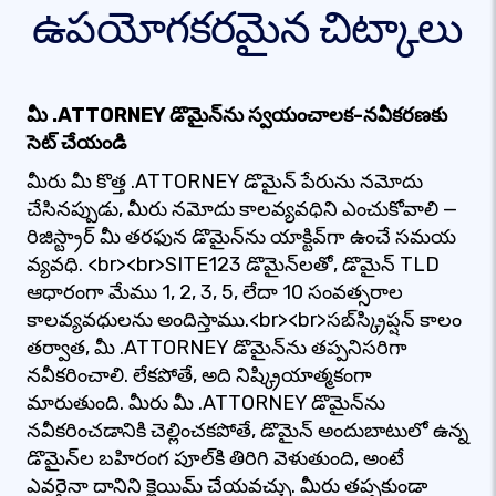
ఉపయోగకరమైన చిట్కాలు
మీ .ATTORNEY డొమైన్‌ను స్వయంచాలక-నవీకరణకు
సెట్ చేయండి
మీరు మీ కొత్త .ATTORNEY డొమైన్ పేరును నమోదు
చేసినప్పుడు, మీరు నమోదు కాలవ్యవధిని ఎంచుకోవాలి —
రిజిస్ట్రార్ మీ తరఫున డొమైన్‌ను యాక్టివ్‌గా ఉంచే సమయ
వ్యవధి. <br><br>SITE123 డొమైన్‌లతో, డొమైన్ TLD
ఆధారంగా మేము 1, 2, 3, 5, లేదా 10 సంవత్సరాల
కాలవ్యవధులను అందిస్తాము.<br><br>సబ్‌స్క్రిప్షన్ కాలం
తర్వాత, మీ .ATTORNEY డొమైన్‌ను తప్పనిసరిగా
నవీకరించాలి. లేకపోతే, అది నిష్క్రియాత్మకంగా
మారుతుంది. మీరు మీ .ATTORNEY డొమైన్‌ను
నవీకరించడానికి చెల్లించకపోతే, డొమైన్ అందుబాటులో ఉన్న
డొమైన్‌ల బహిరంగ పూల్‌కి తిరిగి వెళుతుంది, అంటే
ఎవరైనా దానిని క్లెయిమ్ చేయవచ్చు. మీరు తప్పకుండా