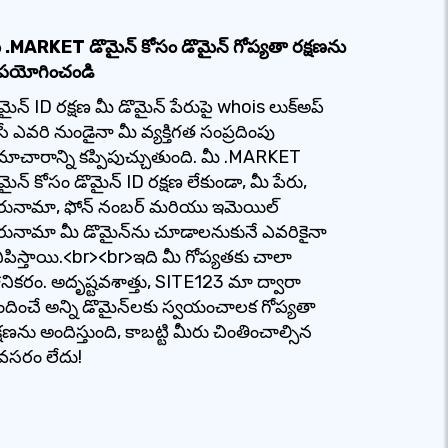
 .MARKET డొమైన్ కోసం డొమైన్ గోప్యతా రక్షణను
పయోగించండి
మైన్ ID రక్షణ మీ డొమైన్ పేరుపై whois లుక్‌అప్
సే ఎవరి నుండైనా మీ వ్యక్తిగత సంప్రదింపు
ాచారాన్ని కప్పిపుచ్చుతుంది. మీ .MARKET
మైన్ కోసం డొమైన్ ID రక్షణ లేకుండా, మీ పేరు,
రునామా, ఫోన్ నంబర్ మరియు ఇమెయిల్
రునామా మీ డొమైన్‌ను చూడాలనుకునే ఎవరికైనా
ిపిస్తాయి.<br><br>ఇది మీ గోప్యతకు చాలా
నికరం. అదృష్టవశాత్తు, SITE123 మా ద్వారా
దించే అన్ని డొమైన్‌లకు స్వయంచాలక గోప్యతా
్షణను అందిస్తుంది, కాబట్టి మీరు చింతించాల్సిన
వసరం లేదు!