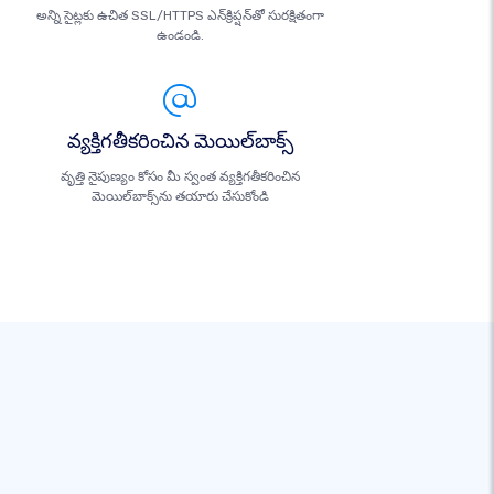
అన్ని సైట్లకు ఉచిత SSL/HTTPS ఎన్‌క్రిప్షన్‌తో సురక్షితంగా
ఉండండి.
వ్యక్తిగతీకరించిన మెయిల్‌బాక్స్
వృత్తి నైపుణ్యం కోసం మీ స్వంత వ్యక్తిగతీకరించిన
మెయిల్‌బాక్స్‌ను తయారు చేసుకోండి