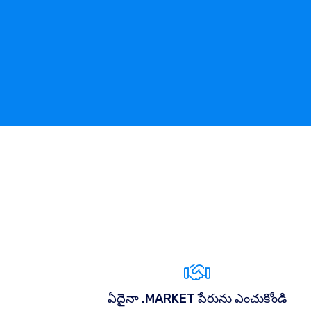
ఏదైనా .MARKET పేరును ఎంచుకోండి