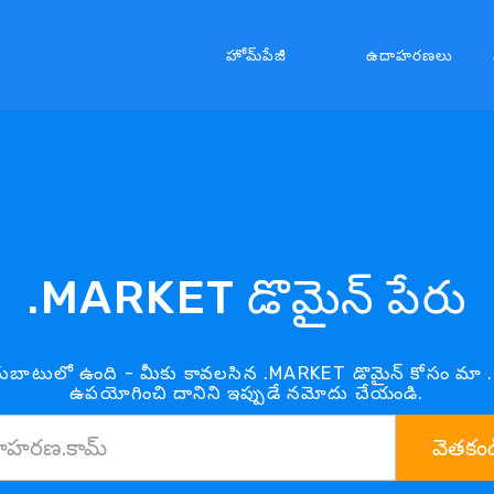
హోమ్‌పేజీ
ఉదాహరణలు
.MARKET డొమైన్ పేరు
ుబాటులో ఉంది - మీకు కావలసిన .MARKET డొమైన్ కోసం మా 
ఉపయోగించి దానిని ఇప్పుడే నమోదు చేయండి.
వెతకండ