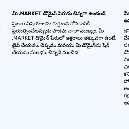
మీ .MARKET డొమైన్ పేరును చిన్నగా ఉంచండి
మీ
ఉ
ప్రజలు విషయాలను గుర్తుంచుకోవడానికి
ప్రయత్నించేటప్పుడు పొడవు చాలా ముఖ్యం. మీ
డొ
.MARKET డొమైన్ పేరులో అక్షరాలు తక్కువగా ఉంటే,
చే
టైప్ చేయడం, చెప్పడం మరియు మీ డొమైన్‌ను షేర్
సమ
చేయడం సులభం. చిన్నదే మంచిది!
డొ
చి
చి
కన
హా
అం
రక
అ