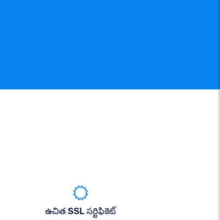
ఉచిత SSL సర్టిఫికెట్