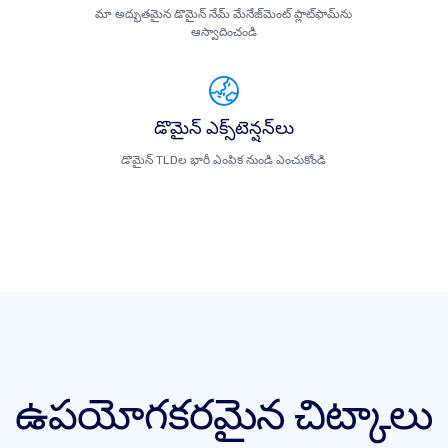
మా అద్భుతమైన డొమైన్ నేమ్ మేనేజ్‌మెంట్ ప్లాట్‌ఫామ్‌ను
ఆస్వాదించండి
డొమైన్ ఎక్స్‌టెన్షన్‌లు
డొమైన్ TLDల భారీ ఎంపిక నుండి ఎంచుకోండి
ఉపయోగకరమైన చిట్కాలు