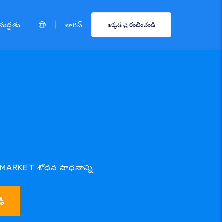
|
మద్దతు
లాగిన్
ఇక్కడ ప్రారంభించండి
.MARKET శోధన సాధనాన్ని
ి