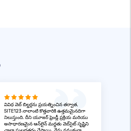
ు
వివిధ వెబ్ బిల్డర్లను ప్రయత్నించిన తర్వాత,
SITE123 నాలాంటి కొత్తవారికి ఉత్తమమైనదిగా
నిలుస్తుంది. దీని యూజర్ ఫ్రెండ్లీ ప్రక్రియ మరియు
అసాధారణమైన ఆన్‌లైన్ మద్దతు వెబ్‌సైట్ సృష్టిని
చాలా సులభతరం చేస్తాయి. నేను నమ్మకంగా