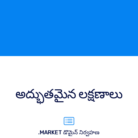
అద్భుతమైన లక్షణాలు
.MARKET డొమైన్ నిర్వహణ