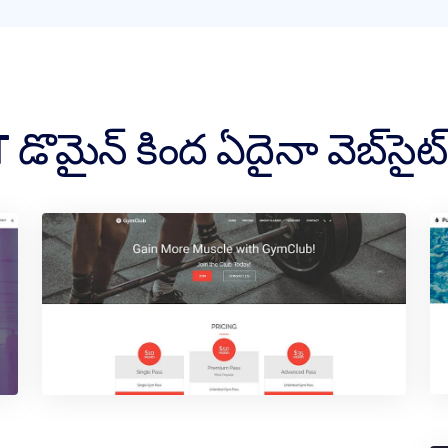
మైన్ కింద ఏదైనా వెబ్‌సైట్‌