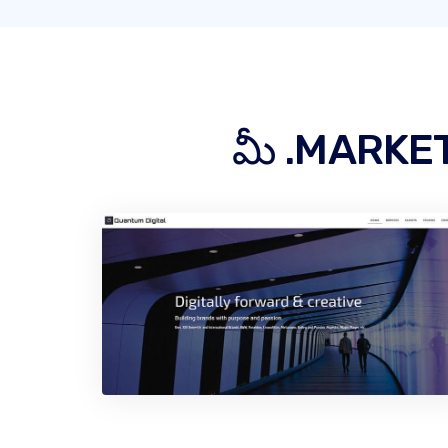
మీ .MARKET డొ