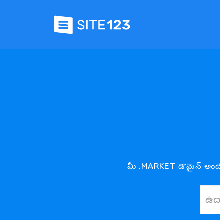
మీ .MARKET డొమైన్ అంద