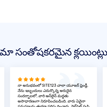
మా సంతోషకరమైన క్లయింట్ల
నా అనుభవంలో SITE123 చాలా యూజర్ ఫ్రెండ్లీ.
నేను ఇబ్బందులు ఎదుర్కొన్న అరుదైన
సందర్భాలలో, వారి ఆన్‌లైన్ మద్దతు
అసాధారణంగా నిరూపించబడింది. వారు ఏవైనా
సమస్యలను త్వరగా పరిష్కరించారు, వెబ్‌సైట్ సృష్టి