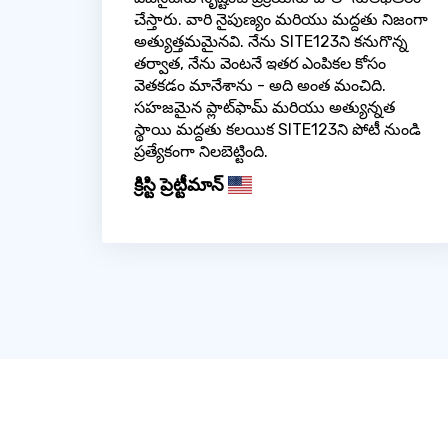
చేస్తారు. వారి నైపుణ్యం మరియు మద్దతు నిజంగా
అత్యుత్తమమైనవి. నేను SITE123ని కనుగొన్న
తర్వాత, నేను వెంటనే ఇతర ఎంపికల కోసం
వెతకడం మానేశాను - అది అంత మంచిది.
సహజమైన ప్లాట్‌ఫామ్ మరియు అత్యున్నత
స్థాయి మద్దతు కలయిక SITE123ని పోటీ నుండి
ప్రత్యేకంగా నిలబెట్టింది.
క్రిస్టి ప్రెట్టీమాన్