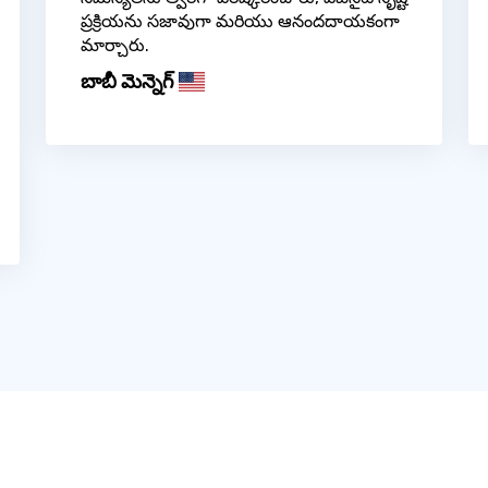
ప్రక్రియను సజావుగా మరియు ఆనందదాయకంగా
మార్చారు.
బాబీ మెన్నెగ్