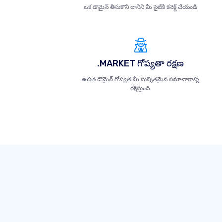
ఒక డొమైన్ తీసుకొని దానిని మీ సైట్‌కి కనెక్ట్ చేయండి
.MARKET గోప్యతా రక్షణ
ఉచిత డొమైన్ గోప్యత మీ సున్నితమైన సమాచారాన్ని
రక్షిస్తుంది.