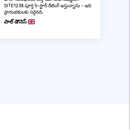
SITE123కి పూర్తి 5-స్టార్ రేటింగ్ ఇస్తున్నాను - ఇది
ప్రారంభకులకు సరైనది.
పాల్ డౌనెస్