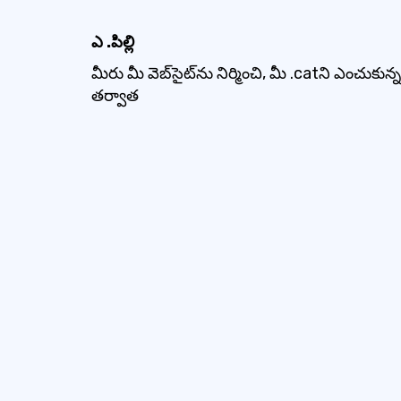
ఎ .పిల్లి
మీరు మీ వెబ్‌సైట్‌ను నిర్మించి, మీ .catని ఎంచుకున్న
తర్వాత