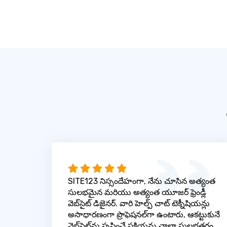
SITE123 నిస్సందేహంగా, నేను చూసిన అత్యంత
సులభమైన మరియు అత్యంత యూజర్ ఫ్రెండ్లీ
వెబ్‌సైట్ డిజైనర్. వారి హెల్ప్ చాట్ టెక్నీషియన్లు
అసాధారణంగా ప్రొఫెషనల్‌గా ఉంటారు, ఆకట్టుకునే
వెబ్‌సైట్‌ను సృష్టించే ప్రక్రియను చాలా సులభతరం