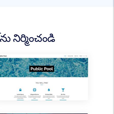
ను నిర్మించండి