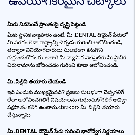
ఉపయోగకరమైన చిట్కాలు
మీరు నివసించే ప్రాంతంపై దృష్టి పెట్టండి
మీకు స్థానిక వ్యాపారం ఉంటే, మీ .DENTAL డొమైన్ పేరులో
మీ నగరం లేదా రాష్ట్రాన్ని చేర్చడం గురించి ఆలోచించండి,
తద్వారా వినియోగదారులు సులభంగా కనుగొని
గుర్తుంచుకోగలరు. అలాగే మీ వ్యాపార వెబ్‌సైట్‌కు మీ స్థానిక
చిరునామాను జోడించడం గురించి కూడా ఆలోచించండి.
మీ .పిల్లిని తయారు చేయండి
ఇది ఎందుకు ముఖ్యమైనది? ప్రజలు సులభంగా చెప్పగలిగే
లేదా ఆలోచించగలిగే విషయాలను గుర్తుంచుకోగలిగే అభిజ్ఞా
పక్షపాతం కలిగి ఉంటారు.<br><br> మీ .పిల్లిని తయారు
చేస్తున్నాను
మీ .DENTAL డొమైన్ పేరు గురించి భావోద్వేగ నిర్ణయాలు