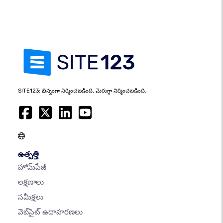
SITE123: భిన్నంగా నిర్మించబడింది, మెరుగ్గా నిర్మించబడింది.
ఉత్పత్తి
హోమ్‌పేజీ
లక్షణాలు
సమీక్షలు
వెబ్‌సైట్ ఉదాహరణలు