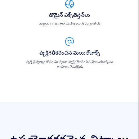
డొమైన్ ఎక్స్‌టెన్షన్‌లు
డొమైన్ TLDల భారీ ఎంపిక నుండి ఎంచుకోండి
వ్యక్తిగతీకరించిన మెయిల్‌బాక్స్
వృత్తి నైపుణ్యం కోసం మీ స్వంత వ్యక్తిగతీకరించిన మెయిల్‌బాక్స్‌ను
తయారు చేసుకోండి