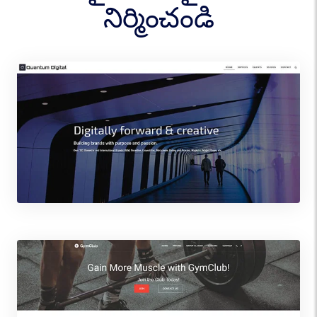
నిర్మించండి