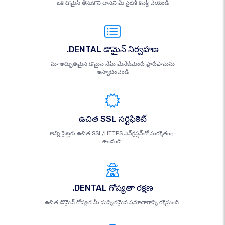
ఒక డొమైన్ తీసుకొని దానిని మీ సైట్‌కి కనెక్ట్ చేయండి
.DENTAL డొమైన్ నిర్వహణ
మా అద్భుతమైన డొమైన్ నేమ్ మేనేజ్‌మెంట్ ప్లాట్‌ఫామ్‌ను
ఆస్వాదించండి
ఉచిత SSL సర్టిఫికెట్
అన్ని సైట్లకు ఉచిత SSL/HTTPS ఎన్‌క్రిప్షన్‌తో సురక్షితంగా
ఉండండి.
.DENTAL గోప్యతా రక్షణ
ఉచిత డొమైన్ గోప్యత మీ సున్నితమైన సమాచారాన్ని రక్షిస్తుంది.