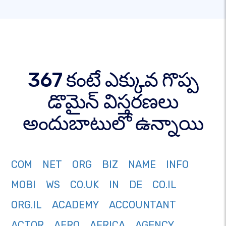
367 కంటే ఎక్కువ గొప్ప
డొమైన్ విస్తరణలు
అందుబాటులో ఉన్నాయి
COM
NET
ORG
BIZ
NAME
INFO
MOBI
WS
CO.UK
IN
DE
CO.IL
ORG.IL
ACADEMY
ACCOUNTANT
ACTOR
AERO
AFRICA
AGENCY