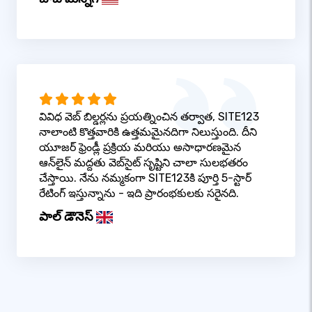
వివిధ వెబ్ బిల్డర్లను ప్రయత్నించిన తర్వాత, SITE123
నాలాంటి కొత్తవారికి ఉత్తమమైనదిగా నిలుస్తుంది. దీని
యూజర్ ఫ్రెండ్లీ ప్రక్రియ మరియు అసాధారణమైన
ఆన్‌లైన్ మద్దతు వెబ్‌సైట్ సృష్టిని చాలా సులభతరం
చేస్తాయి. నేను నమ్మకంగా SITE123కి పూర్తి 5-స్టార్
రేటింగ్ ఇస్తున్నాను - ఇది ప్రారంభకులకు సరైనది.
పాల్ డౌనెస్