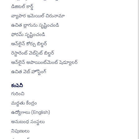
డిజిటల్ కార్డ్
వ్యాపార ఇమెయిల్ చిరునామా
ఉచిత బ్లాగును సృష్టించండి
ఫోరమ్ సృష్టించండి
ఆన్‌లైన్ కోర్సు బిల్డర్
రెస్టారెంట్ వెబ్‌సైట్ బిల్డర్
ఆన్‌లైన్ అపాయింట్‌మెంట్ షెడ్యూలర్
ఉచిత వెబ్ హోస్టింగ్
కంపెనీ
గురించి
మద్దతు కేంద్రం
ఉద్యోగాలు
(English)
అనుబంధ సంస్థలు
నిపుణులు