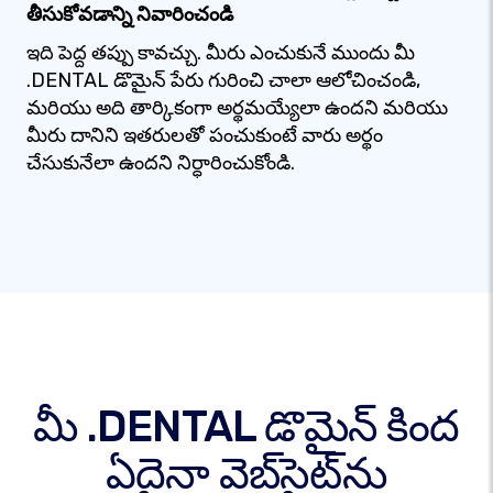
తీసుకోవడాన్ని నివారించండి
ఇది పెద్ద తప్పు కావచ్చు. మీరు ఎంచుకునే ముందు మీ
.DENTAL డొమైన్ పేరు గురించి చాలా ఆలోచించండి,
మరియు అది తార్కికంగా అర్థమయ్యేలా ఉందని మరియు
మీరు దానిని ఇతరులతో పంచుకుంటే వారు అర్థం
చేసుకునేలా ఉందని నిర్ధారించుకోండి.
మీ .DENTAL డొమైన్ కింద
ఏదైనా వెబ్‌సైట్‌ను