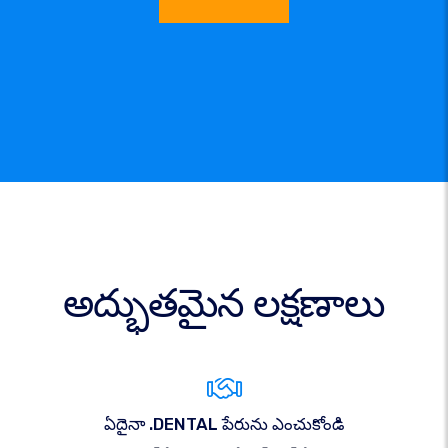
అద్భుతమైన లక్షణాలు
ఏదైనా .DENTAL పేరును ఎంచుకోండి