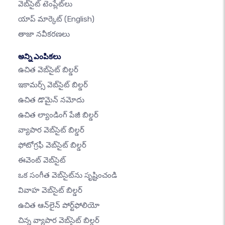
వెబ్‌సైట్ టెంప్లేట్‌లు
యాప్ మార్కెట్
(English)
తాజా నవీకరణలు
అన్ని ఎంపికలు
ఉచిత వెబ్‌సైట్ బిల్డర్
ఇకామర్స్ వెబ్‌సైట్ బిల్డర్
ఉచిత డొమైన్ నమోదు
ఉచిత ల్యాండింగ్ పేజీ బిల్డర్
వ్యాపార వెబ్‌సైట్ బిల్డర్
ఫోటోగ్రఫీ వెబ్‌సైట్ బిల్డర్
ఈవెంట్ వెబ్‌సైట్
ఒక సంగీత వెబ్‌సైట్‌ను సృష్టించండి
వివాహ వెబ్‌సైట్ బిల్డర్
ఉచిత ఆన్‌లైన్ పోర్ట్‌ఫోలియో
చిన్న వ్యాపార వెబ్‌సైట్ బిల్డర్