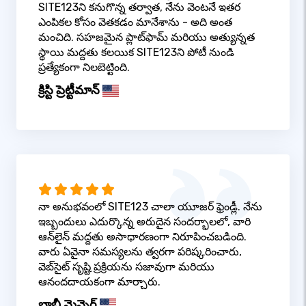
SITE123ని కనుగొన్న తర్వాత, నేను వెంటనే ఇతర
ఎంపికల కోసం వెతకడం మానేశాను - అది అంత
మంచిది. సహజమైన ప్లాట్‌ఫామ్ మరియు అత్యున్నత
స్థాయి మద్దతు కలయిక SITE123ని పోటీ నుండి
ప్రత్యేకంగా నిలబెట్టింది.
క్రిస్టి ప్రెట్టీమాన్
నా అనుభవంలో SITE123 చాలా యూజర్ ఫ్రెండ్లీ. నేను
ఇబ్బందులు ఎదుర్కొన్న అరుదైన సందర్భాలలో, వారి
ఆన్‌లైన్ మద్దతు అసాధారణంగా నిరూపించబడింది.
వారు ఏవైనా సమస్యలను త్వరగా పరిష్కరించారు,
వెబ్‌సైట్ సృష్టి ప్రక్రియను సజావుగా మరియు
ఆనందదాయకంగా మార్చారు.
బాబీ మెన్నెగ్