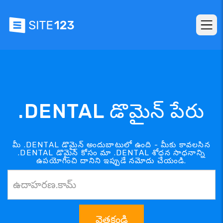
.DENTAL డొమైన్ పేరు
మీ .DENTAL డొమైన్ అందుబాటులో ఉంది - మీకు కావలసిన
.DENTAL డొమైన్ కోసం మా .DENTAL శోధన సాధనాన్ని
ఉపయోగించి దానిని ఇప్పుడే నమోదు చేయండి.
వెతకండి