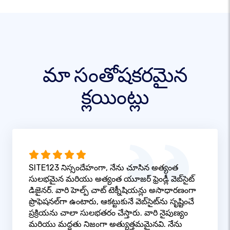
మా సంతోషకరమైన
క్లయింట్లు
SITE123 నిస్సందేహంగా, నేను చూసిన అత్యంత
సులభమైన మరియు అత్యంత యూజర్ ఫ్రెండ్లీ వెబ్‌సైట్
డిజైనర్. వారి హెల్ప్ చాట్ టెక్నీషియన్లు అసాధారణంగా
ప్రొఫెషనల్‌గా ఉంటారు, ఆకట్టుకునే వెబ్‌సైట్‌ను సృష్టించే
ప్రక్రియను చాలా సులభతరం చేస్తారు. వారి నైపుణ్యం
మరియు మద్దతు నిజంగా అత్యుత్తమమైనవి. నేను