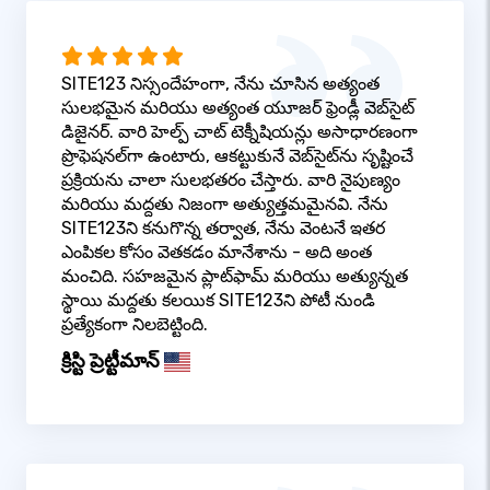
SITE123 నిస్సందేహంగా, నేను చూసిన అత్యంత
సులభమైన మరియు అత్యంత యూజర్ ఫ్రెండ్లీ వెబ్‌సైట్
డిజైనర్. వారి హెల్ప్ చాట్ టెక్నీషియన్లు అసాధారణంగా
ప్రొఫెషనల్‌గా ఉంటారు, ఆకట్టుకునే వెబ్‌సైట్‌ను సృష్టించే
ప్రక్రియను చాలా సులభతరం చేస్తారు. వారి నైపుణ్యం
మరియు మద్దతు నిజంగా అత్యుత్తమమైనవి. నేను
SITE123ని కనుగొన్న తర్వాత, నేను వెంటనే ఇతర
ఎంపికల కోసం వెతకడం మానేశాను - అది అంత
మంచిది. సహజమైన ప్లాట్‌ఫామ్ మరియు అత్యున్నత
స్థాయి మద్దతు కలయిక SITE123ని పోటీ నుండి
ప్రత్యేకంగా నిలబెట్టింది.
క్రిస్టి ప్రెట్టీమాన్