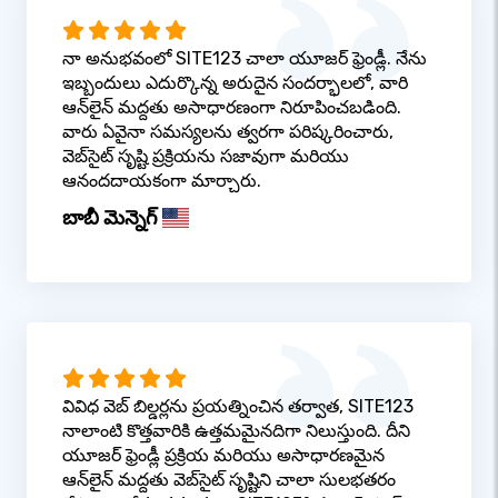
నా అనుభవంలో SITE123 చాలా యూజర్ ఫ్రెండ్లీ. నేను
ఇబ్బందులు ఎదుర్కొన్న అరుదైన సందర్భాలలో, వారి
ఆన్‌లైన్ మద్దతు అసాధారణంగా నిరూపించబడింది.
వారు ఏవైనా సమస్యలను త్వరగా పరిష్కరించారు,
వెబ్‌సైట్ సృష్టి ప్రక్రియను సజావుగా మరియు
ఆనందదాయకంగా మార్చారు.
బాబీ మెన్నెగ్
వివిధ వెబ్ బిల్డర్లను ప్రయత్నించిన తర్వాత, SITE123
నాలాంటి కొత్తవారికి ఉత్తమమైనదిగా నిలుస్తుంది. దీని
యూజర్ ఫ్రెండ్లీ ప్రక్రియ మరియు అసాధారణమైన
ఆన్‌లైన్ మద్దతు వెబ్‌సైట్ సృష్టిని చాలా సులభతరం