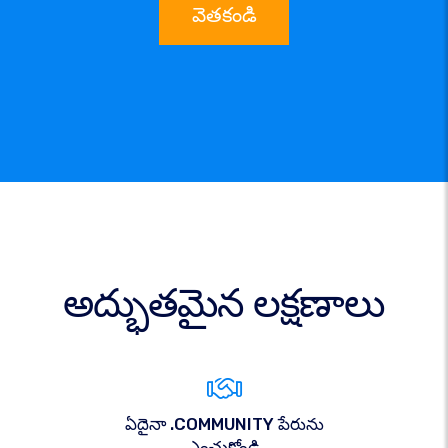
వెతకండి
అద్భుతమైన లక్షణాలు
ఏదైనా .COMMUNITY పేరును
ఎంచుకోండి