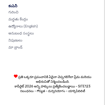
కంపెనీ
గురించి
మద్దతు కేంద్రం
ఉద్యోగాలు
(English)
అనుబంధ సంస్థలు
నిపుణులు
మా బ్రాండ్
ప్రతి ఒక్కరూ ప్రపంచానికి ఏదైనా చెప్పగలిగేలా ప్రేమ మరియు
అభిరుచితో నిర్మించబడింది.
కాపీరైట్ 2026 అన్ని హక్కులు ప్రత్యేకించబడ్డాయి - SITE123
-
-
-
నిబంధనలు
గోప్యత
దుర్వినియోగం
యాక్సెసిబిలిటీ