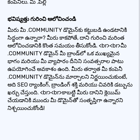
కంపెనీలు. మీ .పిల్లి
భవిష్యత్తు గురించి ఆలోచించండి
మీరు మీ .COMMUNITY డొమైన్‌కు కట్టుబడి ఉండటానికి
సిద్ధంగా ఉన్నారా? మీరు కాకపోతే, దాని గురించి మరింత
ఆలోచించడానికి కొంత సమయం తీసుకోండి. <br><br>మీ
.COMMUNITY డొమైన్ మీ బ్రాండ్‌లో ఒక ముఖ్యమైన
భాగం మరియు మీ వ్యాపారం దీనిని సంవత్సరాల పాటు
ఉపయోగించే అవకాశం ఉంది. మీరు తర్వాత మీ కంపెనీ
.COMMUNITY డొమైన్‌ను మార్చాలని నిర్ణయించుకుంటే,
అది SEO ర్యాంకింగ్, బ్రాండింగ్ శక్తి మరియు చివరికి డబ్బును
ఖర్చు చేస్తుంది. <br><br>కాబట్టి మీరు దానిని క్లెయిమ్
చేయడానికి ముందు మీ డొమైన్‌తో సంతృప్తిగా ఉన్నారని
నిశ్చయించుకోండి!