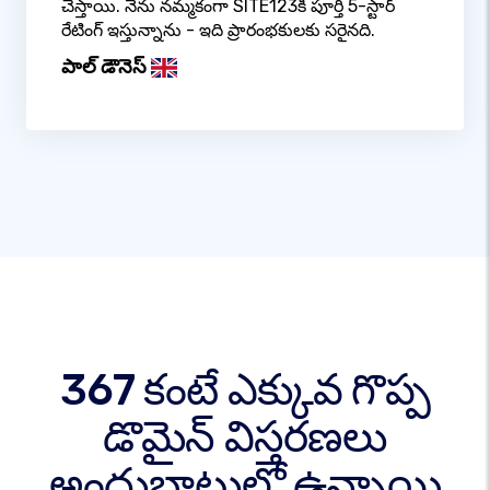
చేస్తాయి. నేను నమ్మకంగా SITE123కి పూర్తి 5-స్టార్
రేటింగ్ ఇస్తున్నాను - ఇది ప్రారంభకులకు సరైనది.
పాల్ డౌనెస్
367 కంటే ఎక్కువ గొప్ప
డొమైన్ విస్తరణలు
అందుబాటులో ఉన్నాయి