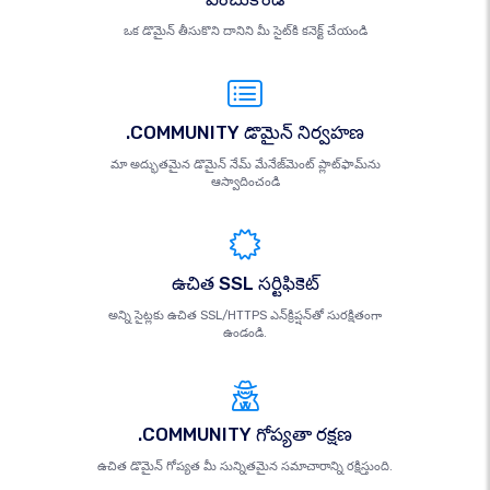
ఒక డొమైన్ తీసుకొని దానిని మీ సైట్‌కి కనెక్ట్ చేయండి
.COMMUNITY డొమైన్ నిర్వహణ
మా అద్భుతమైన డొమైన్ నేమ్ మేనేజ్‌మెంట్ ప్లాట్‌ఫామ్‌ను
ఆస్వాదించండి
ఉచిత SSL సర్టిఫికెట్
అన్ని సైట్లకు ఉచిత SSL/HTTPS ఎన్‌క్రిప్షన్‌తో సురక్షితంగా
ఉండండి.
.COMMUNITY గోప్యతా రక్షణ
ఉచిత డొమైన్ గోప్యత మీ సున్నితమైన సమాచారాన్ని రక్షిస్తుంది.