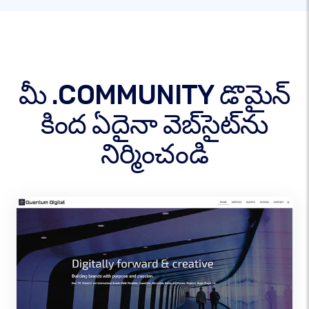
మీ .COMMUNITY డొమైన్
కింద ఏదైనా వెబ్‌సైట్‌ను
నిర్మించండి