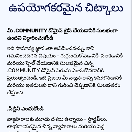
ఉపయోగకరమైన చిట్కాలు
మీ .COMMUNITY డొమైన్ టైప్ చేయడానికి సులభంగా
ఉందని నిర్ధారించుకోండి
ఇది సామాన్య జ్ఞానంలా అనిపించవచ్చు, కానీ
గమనించదగిన విషయం - గుర్తుంచుకోవడానికి, పలకడానికి
మరియు స్పెల్ చేయడానికి సులభమైన చిన్న
.COMMUNITY డొమైన్ పేరును ఎంచుకోవడానికి
ప్రయత్నించండి. ఇది ప్రజలు మీ వ్యాపారాన్ని కనుగొనడానికి
మరియు ఇతరులకు దాని గురించి చెప్పడానికి సులభతరం
చేస్తుంది.
.పిల్లిని ఎంచుకోండి
వ్యాపారాలకు మూడు దశలు ఉన్నాయి - స్టార్టప్‌లు,
లాభదాయకమైన చిన్న వ్యాపారాలు మరియు పెద్ద