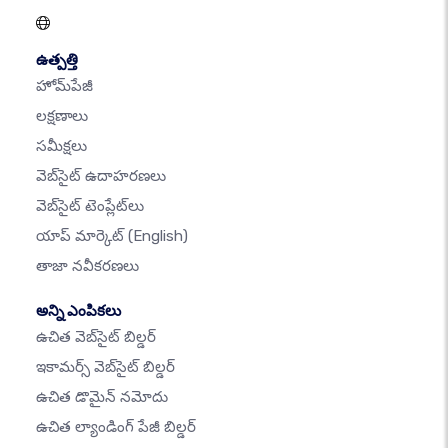
ఉత్పత్తి
హోమ్‌పేజీ
లక్షణాలు
సమీక్షలు
వెబ్‌సైట్ ఉదాహరణలు
వెబ్‌సైట్ టెంప్లేట్‌లు
యాప్ మార్కెట్
(English)
తాజా నవీకరణలు
అన్ని ఎంపికలు
ఉచిత వెబ్‌సైట్ బిల్డర్
ఇకామర్స్ వెబ్‌సైట్ బిల్డర్
ఉచిత డొమైన్ నమోదు
ఉచిత ల్యాండింగ్ పేజీ బిల్డర్