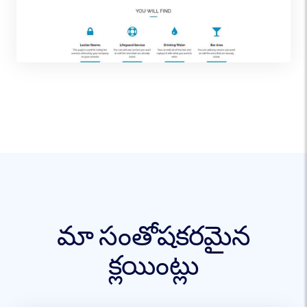
మా సంతోషకరమైన
క్లయింట్లు