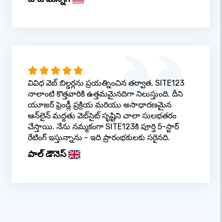
వివిధ వెబ్ బిల్డర్లను ప్రయత్నించిన తర్వాత, SITE123
నాలాంటి కొత్తవారికి ఉత్తమమైనదిగా నిలుస్తుంది. దీని
యూజర్ ఫ్రెండ్లీ ప్రక్రియ మరియు అసాధారణమైన
ఆన్‌లైన్ మద్దతు వెబ్‌సైట్ సృష్టిని చాలా సులభతరం
చేస్తాయి. నేను నమ్మకంగా SITE123కి పూర్తి 5-స్టార్
రేటింగ్ ఇస్తున్నాను - ఇది ప్రారంభకులకు సరైనది.
పాల్ డౌనెస్