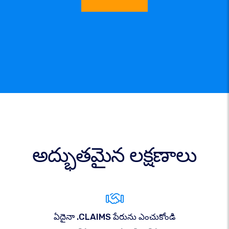
అద్భుతమైన లక్షణాలు
ఏదైనా .CLAIMS పేరును ఎంచుకోండి