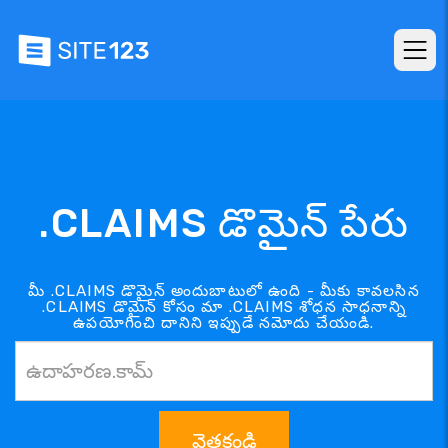
.CLAIMS డొమైన్ పేరు
మీ .CLAIMS డొమైన్ అందుబాటులో ఉంది - మీకు కావలసిన
.CLAIMS డొమైన్ కోసం మా .CLAIMS శోధన సాధనాన్ని
ఉపయోగించి దానిని ఇప్పుడే నమోదు చేయండి.
వెతకండి