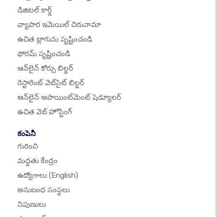
డిజిటల్ కార్డ్
వ్యాపార ఇమెయిల్ చిరునామా
ఉచిత బ్లాగును సృష్టించండి
ఫోరమ్ సృష్టించండి
ఆన్‌లైన్ కోర్సు బిల్డర్
రెస్టారెంట్ వెబ్‌సైట్ బిల్డర్
ఆన్‌లైన్ అపాయింట్‌మెంట్ షెడ్యూలర్
ఉచిత వెబ్ హోస్టింగ్
కంపెనీ
గురించి
మద్దతు కేంద్రం
ఉద్యోగాలు
(English)
అనుబంధ సంస్థలు
నిపుణులు