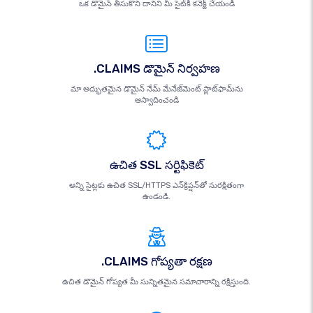
ఒక డొమైన్ తీసుకొని దానిని మీ సైట్‌కి కనెక్ట్ చేయండి
.CLAIMS డొమైన్ నిర్వహణ
మా అద్భుతమైన డొమైన్ నేమ్ మేనేజ్‌మెంట్ ప్లాట్‌ఫామ్‌ను
ఆస్వాదించండి
ఉచిత SSL సర్టిఫికెట్
అన్ని సైట్లకు ఉచిత SSL/HTTPS ఎన్‌క్రిప్షన్‌తో సురక్షితంగా
ఉండండి.
.CLAIMS గోప్యతా రక్షణ
ఉచిత డొమైన్ గోప్యత మీ సున్నితమైన సమాచారాన్ని రక్షిస్తుంది.