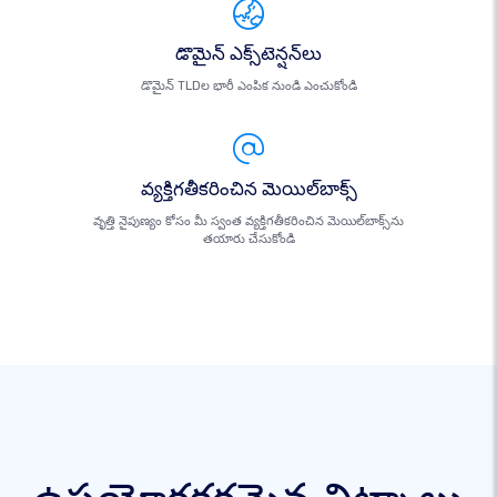
డొమైన్ ఎక్స్‌టెన్షన్‌లు
డొమైన్ TLDల భారీ ఎంపిక నుండి ఎంచుకోండి
వ్యక్తిగతీకరించిన మెయిల్‌బాక్స్
వృత్తి నైపుణ్యం కోసం మీ స్వంత వ్యక్తిగతీకరించిన మెయిల్‌బాక్స్‌ను
తయారు చేసుకోండి