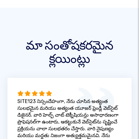
మా సంతోషకరమైన
క్లయింట్లు
SITE123 నిస్సందేహంగా, నేను చూసిన అత్యంత
సులభమైన మరియు అత్యంత యూజర్ ఫ్రెండ్లీ వెబ్‌సైట్
డిజైనర్. వారి హెల్ప్ చాట్ టెక్నీషియన్లు అసాధారణంగా
ప్రొఫెషనల్‌గా ఉంటారు, ఆకట్టుకునే వెబ్‌సైట్‌ను సృష్టించే
ప్రక్రియను చాలా సులభతరం చేస్తారు. వారి నైపుణ్యం
మరియు మద్దతు నిజంగా అత్యుత్తమమైనవి. నేను