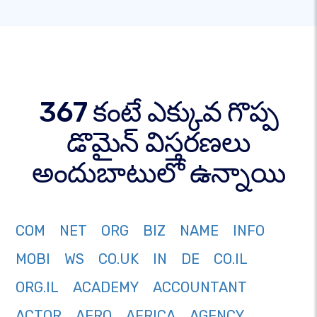
367 కంటే ఎక్కువ గొప్ప
డొమైన్ విస్తరణలు
అందుబాటులో ఉన్నాయి
COM
NET
ORG
BIZ
NAME
INFO
MOBI
WS
CO.UK
IN
DE
CO.IL
ORG.IL
ACADEMY
ACCOUNTANT
ACTOR
AERO
AFRICA
AGENCY