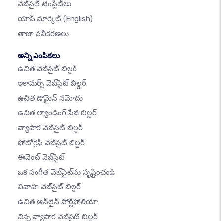
వెబ్‌సైట్ టెంప్లేట్‌లు
యాప్ మార్కెట్
(English)
తాజా నవీకరణలు
అన్ని ఎంపికలు
ఉచిత వెబ్‌సైట్ బిల్డర్
ఇకామర్స్ వెబ్‌సైట్ బిల్డర్
ఉచిత డొమైన్ నమోదు
ఉచిత ల్యాండింగ్ పేజీ బిల్డర్
వ్యాపార వెబ్‌సైట్ బిల్డర్
ఫోటోగ్రఫీ వెబ్‌సైట్ బిల్డర్
ఈవెంట్ వెబ్‌సైట్
ఒక సంగీత వెబ్‌సైట్‌ను సృష్టించండి
వివాహ వెబ్‌సైట్ బిల్డర్
ఉచిత ఆన్‌లైన్ పోర్ట్‌ఫోలియో
చిన్న వ్యాపార వెబ్‌సైట్ బిల్డర్