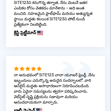
SITE123ని కనుగొన్న తర్వాత, నేను వెంటనే ఇతర
ఎంపికల కోసం వెతకడం మానేశాను - అది అంత
మంచిది. సహజమైన ప్లాట్‌ఫామ్ మరియు అత్యున్నత
స్థాయి మద్దతు కలయిక SITE123ని పోటీ నుండి
ప్రత్యేకంగా నిలబెట్టింది.
క్రిస్టి ప్రెట్టీమాన్
నా అనుభవంలో SITE123 చాలా యూజర్ ఫ్రెండ్లీ. నేను
ఇబ్బందులు ఎదుర్కొన్న అరుదైన సందర్భాలలో, వారి
ఆన్‌లైన్ మద్దతు అసాధారణంగా నిరూపించబడింది.
వారు ఏవైనా సమస్యలను త్వరగా పరిష్కరించారు,
వెబ్‌సైట్ సృష్టి ప్రక్రియను సజావుగా మరియు
ఆనందదాయకంగా మార్చారు.
బాబీ మెన్నెగ్