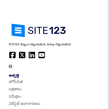
SITE123: భిన్నంగా నిర్మించబడింది, మెరుగ్గా నిర్మించబడింది.
ఉత్పత్తి
హోమ్‌పేజీ
లక్షణాలు
సమీక్షలు
వెబ్‌సైట్ ఉదాహరణలు