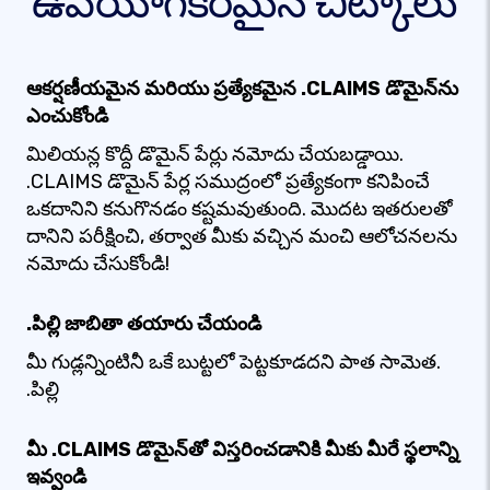
ఉపయోగకరమైన చిట్కాలు
ఆకర్షణీయమైన మరియు ప్రత్యేకమైన .CLAIMS డొమైన్‌ను
ఎంచుకోండి
మిలియన్ల కొద్దీ డొమైన్ పేర్లు నమోదు చేయబడ్డాయి.
.CLAIMS డొమైన్ పేర్ల సముద్రంలో ప్రత్యేకంగా కనిపించే
ఒకదానిని కనుగొనడం కష్టమవుతుంది. మొదట ఇతరులతో
దానిని పరీక్షించి, తర్వాత మీకు వచ్చిన మంచి ఆలోచనలను
నమోదు చేసుకోండి!
.పిల్లి జాబితా తయారు చేయండి
మీ గుడ్లన్నింటినీ ఒకే బుట్టలో పెట్టకూడదని పాత సామెత.
.పిల్లి
మీ .CLAIMS డొమైన్‌తో విస్తరించడానికి మీకు మీరే స్థలాన్ని
ఇవ్వండి