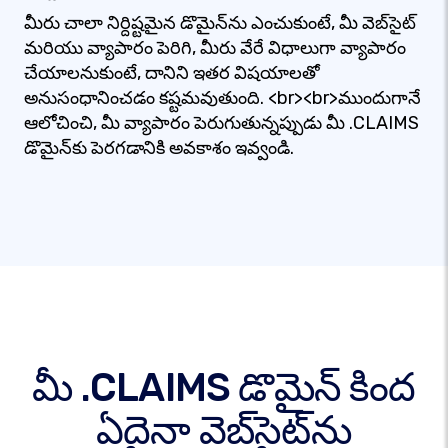
మీరు చాలా నిర్దిష్టమైన డొమైన్‌ను ఎంచుకుంటే, మీ వెబ్‌సైట్
మరియు వ్యాపారం పెరిగి, మీరు వేరే విధాలుగా వ్యాపారం
చేయాలనుకుంటే, దానిని ఇతర విషయాలతో
అనుసంధానించడం కష్టమవుతుంది. <br><br>ముందుగానే
ఆలోచించి, మీ వ్యాపారం పెరుగుతున్నప్పుడు మీ .CLAIMS
డొమైన్‌కు పెరగడానికి అవకాశం ఇవ్వండి.
మీ .CLAIMS డొమైన్ కింద
ఏదైనా వెబ్‌సైట్‌ను