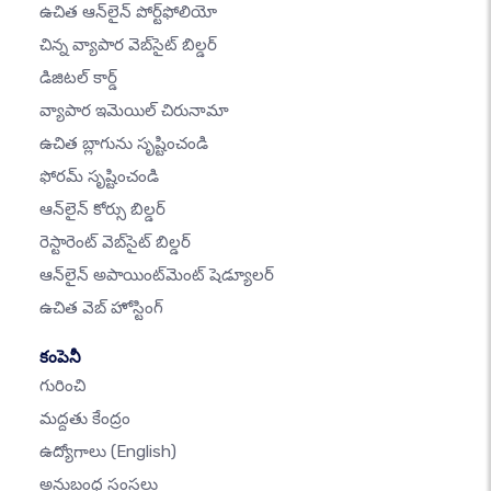
ఉచిత ఆన్‌లైన్ పోర్ట్‌ఫోలియో
చిన్న వ్యాపార వెబ్‌సైట్ బిల్డర్
డిజిటల్ కార్డ్
వ్యాపార ఇమెయిల్ చిరునామా
ఉచిత బ్లాగును సృష్టించండి
ఫోరమ్ సృష్టించండి
ఆన్‌లైన్ కోర్సు బిల్డర్
రెస్టారెంట్ వెబ్‌సైట్ బిల్డర్
ఆన్‌లైన్ అపాయింట్‌మెంట్ షెడ్యూలర్
ఉచిత వెబ్ హోస్టింగ్
కంపెనీ
గురించి
మద్దతు కేంద్రం
ఉద్యోగాలు
(English)
అనుబంధ సంస్థలు