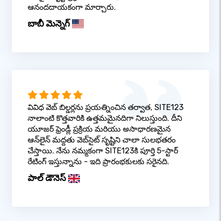
ఆనందదాయకంగా మార్చారు.
బాబీ మెన్నెగ్
వివిధ వెబ్ బిల్డర్లను ప్రయత్నించిన తర్వాత, SITE123
నాలాంటి కొత్తవారికి ఉత్తమమైనదిగా నిలుస్తుంది. దీని
యూజర్ ఫ్రెండ్లీ ప్రక్రియ మరియు అసాధారణమైన
ఆన్‌లైన్ మద్దతు వెబ్‌సైట్ సృష్టిని చాలా సులభతరం
చేస్తాయి. నేను నమ్మకంగా SITE123కి పూర్తి 5-స్టార్
రేటింగ్ ఇస్తున్నాను - ఇది ప్రారంభకులకు సరైనది.
పాల్ డౌనెస్