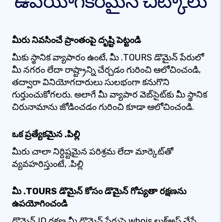
ఉపయోగకరమైన చిట్కాలు
మీరు నివసించే ప్రాంతంపై దృష్టి పెట్టండి
మీకు స్థానిక వ్యాపారం ఉంటే, మీ .TOURS డొమైన్ పేరులో
మీ నగరం లేదా రాష్ట్రాన్ని చేర్చడం గురించి ఆలోచించండి,
తద్వారా వినియోగదారులు సులభంగా కనుగొని
గుర్తుంచుకోగలరు. అలాగే మీ వ్యాపార వెబ్‌సైట్‌కు మీ స్థానిక
చిరునామాను జోడించడం గురించి కూడా ఆలోచించండి.
ఒక ప్రత్యేకమైన .పిల్లి
మీరు చాలా నిర్దిష్టమైన పరిశ్రమ లేదా మార్కెట్‌తో
వ్యవహరిస్తుంటే, .పిల్లి
మీ .TOURS డొమైన్ కోసం డొమైన్ గోప్యతా రక్షణను
ఉపయోగించండి
డొమైన్ ID రక్షణ మీ డొమైన్ పేరుపై whois లుక్‌అప్ చేసే