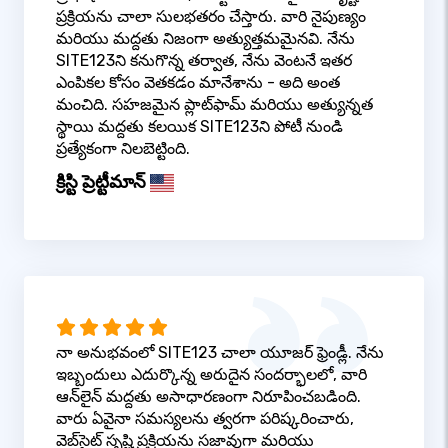
ప్రక్రియను చాలా సులభతరం చేస్తారు. వారి నైపుణ్యం
మరియు మద్దతు నిజంగా అత్యుత్తమమైనవి. నేను
SITE123ని కనుగొన్న తర్వాత, నేను వెంటనే ఇతర
ఎంపికల కోసం వెతకడం మానేశాను - అది అంత
మంచిది. సహజమైన ప్లాట్‌ఫామ్ మరియు అత్యున్నత
స్థాయి మద్దతు కలయిక SITE123ని పోటీ నుండి
ప్రత్యేకంగా నిలబెట్టింది.
క్రిస్టి ప్రెట్టీమాన్
నా అనుభవంలో SITE123 చాలా యూజర్ ఫ్రెండ్లీ. నేను
ఇబ్బందులు ఎదుర్కొన్న అరుదైన సందర్భాలలో, వారి
ఆన్‌లైన్ మద్దతు అసాధారణంగా నిరూపించబడింది.
వారు ఏవైనా సమస్యలను త్వరగా పరిష్కరించారు,
వెబ్‌సైట్ సృష్టి ప్రక్రియను సజావుగా మరియు