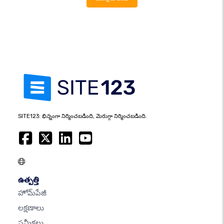
SITE123: భిన్నంగా నిర్మించబడింది, మెరుగ్గా నిర్మించబడింది.
ఉత్పత్తి
హోమ్‌పేజీ
లక్షణాలు
సమీక్షలు