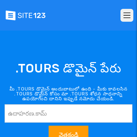
.TOURS డొమైన్ పేరు
మీ .TOURS డొమైన్ అందుబాటులో ఉంది - మీకు కావలసిన
.TOURS డొమైన్ కోసం మా .TOURS శోధన సాధనాన్ని
ఉపయోగించి దానిని ఇప్పుడే నమోదు చేయండి.
వెతకండి