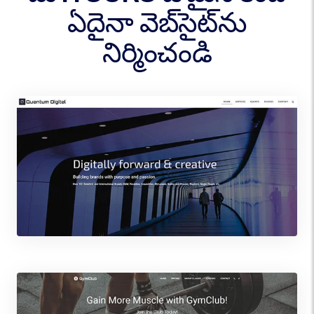
ఏదైనా వెబ్‌సైట్‌ను
నిర్మించండి