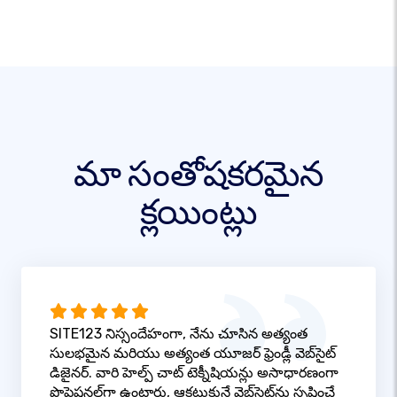
మా సంతోషకరమైన
క్లయింట్లు
SITE123 నిస్సందేహంగా, నేను చూసిన అత్యంత
సులభమైన మరియు అత్యంత యూజర్ ఫ్రెండ్లీ వెబ్‌సైట్
డిజైనర్. వారి హెల్ప్ చాట్ టెక్నీషియన్లు అసాధారణంగా
ప్రొఫెషనల్‌గా ఉంటారు, ఆకట్టుకునే వెబ్‌సైట్‌ను సృష్టించే