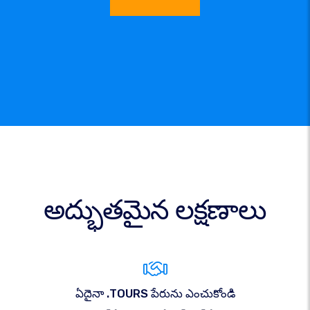
అద్భుతమైన లక్షణాలు
ఏదైనా .TOURS పేరును ఎంచుకోండి