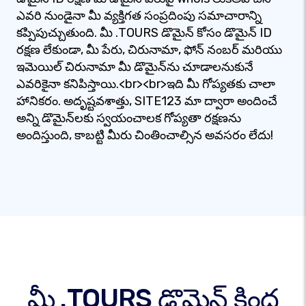
ఎవరి నుండైనా మీ వ్యక్తిగత సంప్రదింపు సమాచారాన్ని
కప్పిపుచ్చుతుంది. మీ .TOURS డొమైన్ కోసం డొమైన్ ID
రక్షణ లేకుండా, మీ పేరు, చిరునామా, ఫోన్ నంబర్ మరియు
ఇమెయిల్ చిరునామా మీ డొమైన్‌ను చూడాలనుకునే
ఎవరికైనా కనిపిస్తాయి.<br><br>ఇది మీ గోప్యతకు చాలా
హానికరం. అదృష్టవశాత్తు, SITE123 మా ద్వారా అందించే
అన్ని డొమైన్‌లకు స్వయంచాలక గోప్యతా రక్షణను
అందిస్తుంది, కాబట్టి మీరు చింతించాల్సిన అవసరం లేదు!
మీ .TOURS డొమైన్ కింద