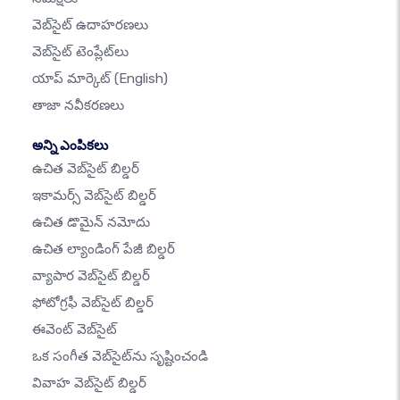
వెబ్‌సైట్ ఉదాహరణలు
వెబ్‌సైట్ టెంప్లేట్‌లు
యాప్ మార్కెట్
(English)
తాజా నవీకరణలు
అన్ని ఎంపికలు
ఉచిత వెబ్‌సైట్ బిల్డర్
ఇకామర్స్ వెబ్‌సైట్ బిల్డర్
ఉచిత డొమైన్ నమోదు
ఉచిత ల్యాండింగ్ పేజీ బిల్డర్
వ్యాపార వెబ్‌సైట్ బిల్డర్
ఫోటోగ్రఫీ వెబ్‌సైట్ బిల్డర్
ఈవెంట్ వెబ్‌సైట్
ఒక సంగీత వెబ్‌సైట్‌ను సృష్టించండి
వివాహ వెబ్‌సైట్ బిల్డర్