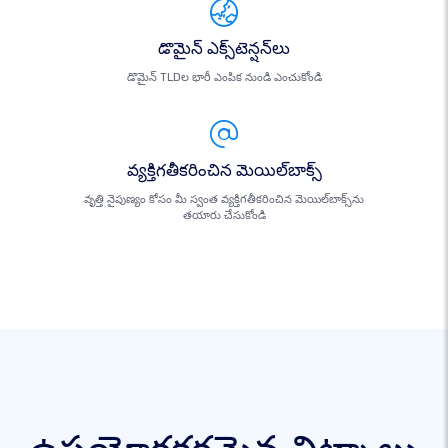
డొమైన్ ఎక్స్‌టెన్షన్‌లు
డొమైన్ TLDల భారీ ఎంపిక నుండి ఎంచుకోండి
వ్యక్తిగతీకరించిన మెయిల్‌బాక్స్
వృత్తి నైపుణ్యం కోసం మీ స్వంత వ్యక్తిగతీకరించిన మెయిల్‌బాక్స్‌ను
తయారు చేసుకోండి