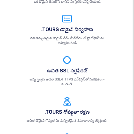
ఒక డొమైన్ తీసుకొని దానిని మీ సైట్‌కి కనెక్ట్ చేయండి
.TOURS డొమైన్ నిర్వహణ
మా అద్భుతమైన డొమైన్ నేమ్ మేనేజ్‌మెంట్ ప్లాట్‌ఫామ్‌ను
ఆస్వాదించండి
ఉచిత SSL సర్టిఫికెట్
అన్ని సైట్లకు ఉచిత SSL/HTTPS ఎన్‌క్రిప్షన్‌తో సురక్షితంగా
ఉండండి.
.TOURS గోప్యతా రక్షణ
ఉచిత డొమైన్ గోప్యత మీ సున్నితమైన సమాచారాన్ని రక్షిస్తుంది.