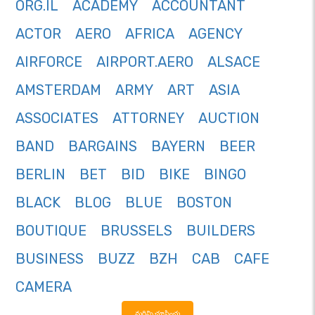
ORG.IL
ACADEMY
ACCOUNTANT
ACTOR
AERO
AFRICA
AGENCY
AIRFORCE
AIRPORT.AERO
ALSACE
AMSTERDAM
ARMY
ART
ASIA
ASSOCIATES
ATTORNEY
AUCTION
BAND
BARGAINS
BAYERN
BEER
BERLIN
BET
BID
BIKE
BINGO
BLACK
BLOG
BLUE
BOSTON
BOUTIQUE
BRUSSELS
BUILDERS
BUSINESS
BUZZ
BZH
CAB
CAFE
CAMERA
మరిన్ని చూపించు