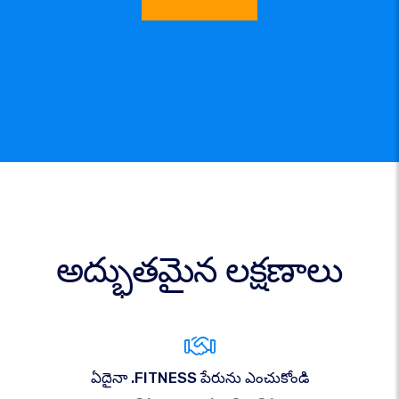
అద్భుతమైన లక్షణాలు
ఏదైనా .FITNESS పేరును ఎంచుకోండి