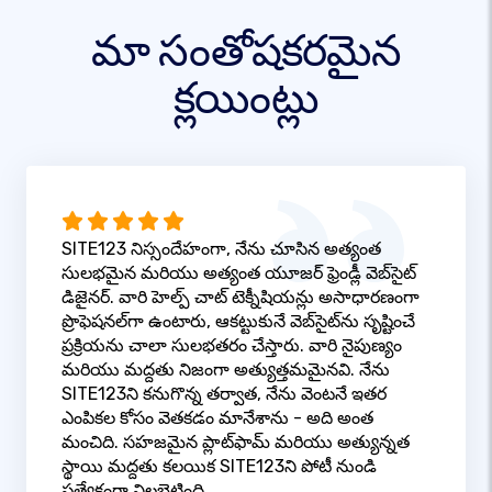
మా సంతోషకరమైన
క్లయింట్లు
SITE123 నిస్సందేహంగా, నేను చూసిన అత్యంత
సులభమైన మరియు అత్యంత యూజర్ ఫ్రెండ్లీ వెబ్‌సైట్
డిజైనర్. వారి హెల్ప్ చాట్ టెక్నీషియన్లు అసాధారణంగా
ప్రొఫెషనల్‌గా ఉంటారు, ఆకట్టుకునే వెబ్‌సైట్‌ను సృష్టించే
ప్రక్రియను చాలా సులభతరం చేస్తారు. వారి నైపుణ్యం
మరియు మద్దతు నిజంగా అత్యుత్తమమైనవి. నేను
SITE123ని కనుగొన్న తర్వాత, నేను వెంటనే ఇతర
ఎంపికల కోసం వెతకడం మానేశాను - అది అంత
మంచిది. సహజమైన ప్లాట్‌ఫామ్ మరియు అత్యున్నత
స్థాయి మద్దతు కలయిక SITE123ని పోటీ నుండి
ప్రత్యేకంగా నిలబెట్టింది.