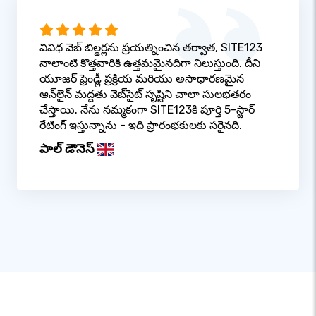
వివిధ వెబ్ బిల్డర్లను ప్రయత్నించిన తర్వాత, SITE123
నాలాంటి కొత్తవారికి ఉత్తమమైనదిగా నిలుస్తుంది. దీని
యూజర్ ఫ్రెండ్లీ ప్రక్రియ మరియు అసాధారణమైన
ఆన్‌లైన్ మద్దతు వెబ్‌సైట్ సృష్టిని చాలా సులభతరం
చేస్తాయి. నేను నమ్మకంగా SITE123కి పూర్తి 5-స్టార్
రేటింగ్ ఇస్తున్నాను - ఇది ప్రారంభకులకు సరైనది.
పాల్ డౌనెస్