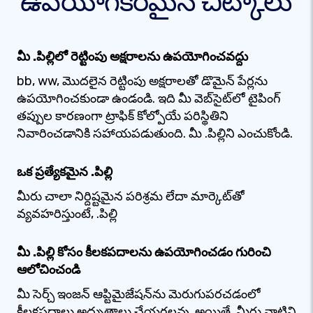
ఉపయోగకరమైన చిట్కాలు
మీ .పిల్లిలో రెట్టింపు అక్షరాలను ఉపయోగించవద్దు
bb, ww, మొదలైన రెట్టింపు అక్షరాలతో డొమైన్ పేర్లను
ఉపయోగించకుండా ఉండండి. ఇది మీ వెబ్‌సైట్‌లో టైపింగ్
తప్పుల కారణంగా ట్రాఫిక్ కోల్పోయే పరిస్థితిని
నివారించడానికి సహాయపడుతుంది. మీ .పిల్లిని ఎంచుకోండి.
ఒక ప్రత్యేకమైన .పిల్లి
మీరు చాలా నిర్దిష్టమైన పరిశ్రమ లేదా మార్కెట్‌తో
వ్యవహరిస్తుంటే, .పిల్లి
మీ .పిల్లి కోసం కీలకపదాలను ఉపయోగించడం గురించి
ఆలోచించండి
మీ సెర్చ్ ఇంజన్ ఆప్టిమైజేషన్‌ను మెరుగుపరచడంలో
కీలకపదాలు అద్భుతాలు చేయగలవు. అయితే, మీరు వాటిని