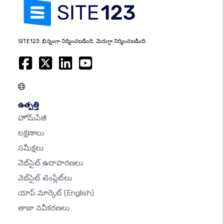
SITE123: భిన్నంగా నిర్మించబడింది, మెరుగ్గా నిర్మించబడింది.
ఉత్పత్తి
హోమ్‌పేజీ
లక్షణాలు
సమీక్షలు
వెబ్‌సైట్ ఉదాహరణలు
వెబ్‌సైట్ టెంప్లేట్‌లు
యాప్ మార్కెట్
(English)
తాజా నవీకరణలు