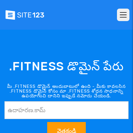
.FITNESS డొమైన్ పేరు
మీ .FITNESS డొమైన్ అందుబాటులో ఉంది - మీకు కావలసిన
.FITNESS డొమైన్ కోసం మా .FITNESS శోధన సాధనాన్ని
ఉపయోగించి దానిని ఇప్పుడే నమోదు చేయండి.
వెతకండి