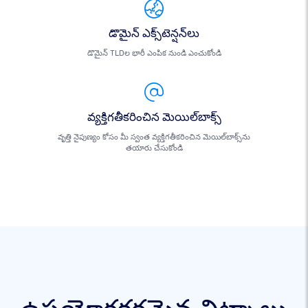
డొమైన్ ఎక్స్‌టెన్షన్‌లు
డొమైన్ TLDల భారీ ఎంపిక నుండి ఎంచుకోండి
వ్యక్తిగతీకరించిన మెయిల్‌బాక్స్
వృత్తి నైపుణ్యం కోసం మీ స్వంత వ్యక్తిగతీకరించిన మెయిల్‌బాక్స్‌ను
తయారు చేసుకోండి