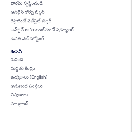
ఫోరమ్ సృష్టించండి
ఆన్‌లైన్ కోర్సు బిల్డర్
రెస్టారెంట్ వెబ్‌సైట్ బిల్డర్
ఆన్‌లైన్ అపాయింట్‌మెంట్ షెడ్యూలర్
ఉచిత వెబ్ హోస్టింగ్
కంపెనీ
గురించి
మద్దతు కేంద్రం
ఉద్యోగాలు
(English)
అనుబంధ సంస్థలు
నిపుణులు
మా బ్రాండ్