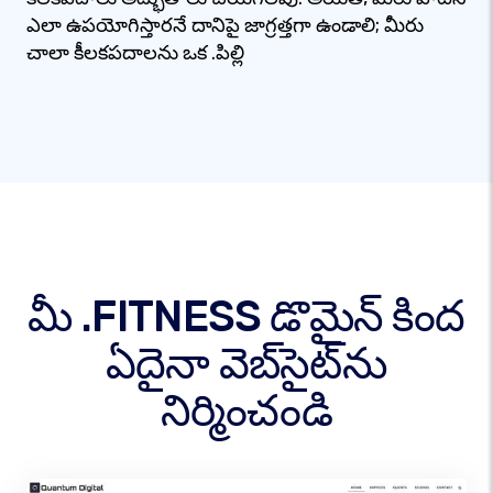
ఎలా ఉపయోగిస్తారనే దానిపై జాగ్రత్తగా ఉండాలి; మీరు
చాలా కీలకపదాలను ఒక .పిల్లి
మీ .FITNESS డొమైన్ కింద
ఏదైనా వెబ్‌సైట్‌ను
నిర్మించండి