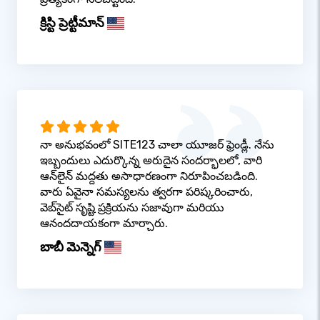
క్రిస్టి ప్రెట్టీమాన్
నా అనుభవంలో SITE123 చాలా యూజర్ ఫ్రెండ్లీ. నేను
ఇబ్బందులు ఎదుర్కొన్న అరుదైన సందర్భాలలో, వారి
ఆన్‌లైన్ మద్దతు అసాధారణంగా నిరూపించబడింది.
వారు ఏవైనా సమస్యలను త్వరగా పరిష్కరించారు,
వెబ్‌సైట్ సృష్టి ప్రక్రియను సజావుగా మరియు
ఆనందదాయకంగా మార్చారు.
బాబీ మెన్నెగ్