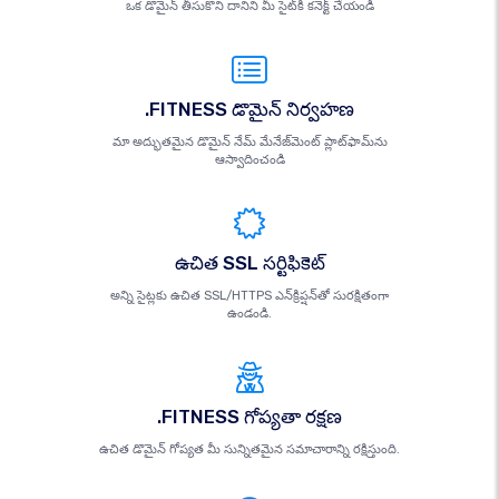
ఒక డొమైన్ తీసుకొని దానిని మీ సైట్‌కి కనెక్ట్ చేయండి
.FITNESS డొమైన్ నిర్వహణ
మా అద్భుతమైన డొమైన్ నేమ్ మేనేజ్‌మెంట్ ప్లాట్‌ఫామ్‌ను
ఆస్వాదించండి
ఉచిత SSL సర్టిఫికెట్
అన్ని సైట్లకు ఉచిత SSL/HTTPS ఎన్‌క్రిప్షన్‌తో సురక్షితంగా
ఉండండి.
.FITNESS గోప్యతా రక్షణ
ఉచిత డొమైన్ గోప్యత మీ సున్నితమైన సమాచారాన్ని రక్షిస్తుంది.