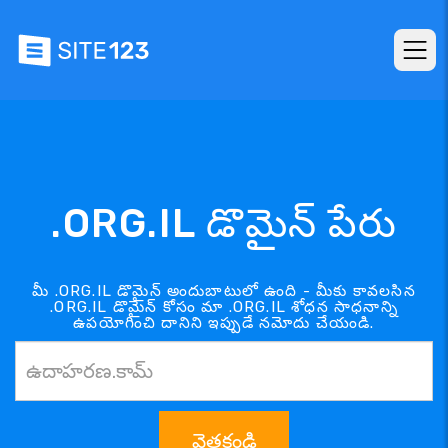
.ORG.IL డొమైన్ పేరు
మీ .ORG.IL డొమైన్ అందుబాటులో ఉంది - మీకు కావలసిన
.ORG.IL డొమైన్ కోసం మా .ORG.IL శోధన సాధనాన్ని
ఉపయోగించి దానిని ఇప్పుడే నమోదు చేయండి.
వెతకండి