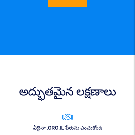
అద్భుతమైన లక్షణాలు
ఏదైనా .ORG.IL పేరును ఎంచుకోండి