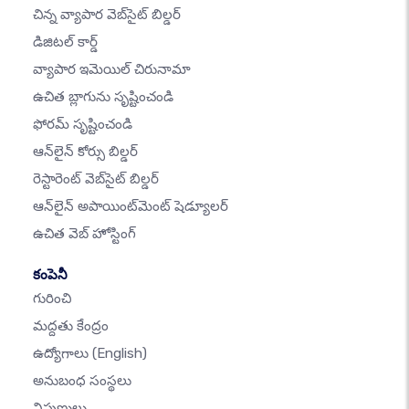
చిన్న వ్యాపార వెబ్‌సైట్ బిల్డర్
డిజిటల్ కార్డ్
వ్యాపార ఇమెయిల్ చిరునామా
ఉచిత బ్లాగును సృష్టించండి
ఫోరమ్ సృష్టించండి
ఆన్‌లైన్ కోర్సు బిల్డర్
రెస్టారెంట్ వెబ్‌సైట్ బిల్డర్
ఆన్‌లైన్ అపాయింట్‌మెంట్ షెడ్యూలర్
ఉచిత వెబ్ హోస్టింగ్
కంపెనీ
గురించి
మద్దతు కేంద్రం
ఉద్యోగాలు
(English)
అనుబంధ సంస్థలు
నిపుణులు