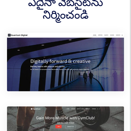
ఏదైనా వెబ్‌సైట్‌ను
నిర్మించండి