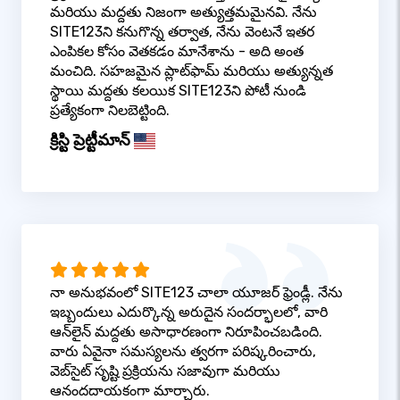
మరియు మద్దతు నిజంగా అత్యుత్తమమైనవి. నేను
SITE123ని కనుగొన్న తర్వాత, నేను వెంటనే ఇతర
ఎంపికల కోసం వెతకడం మానేశాను - అది అంత
మంచిది. సహజమైన ప్లాట్‌ఫామ్ మరియు అత్యున్నత
స్థాయి మద్దతు కలయిక SITE123ని పోటీ నుండి
ప్రత్యేకంగా నిలబెట్టింది.
క్రిస్టి ప్రెట్టీమాన్
నా అనుభవంలో SITE123 చాలా యూజర్ ఫ్రెండ్లీ. నేను
ఇబ్బందులు ఎదుర్కొన్న అరుదైన సందర్భాలలో, వారి
ఆన్‌లైన్ మద్దతు అసాధారణంగా నిరూపించబడింది.
వారు ఏవైనా సమస్యలను త్వరగా పరిష్కరించారు,
వెబ్‌సైట్ సృష్టి ప్రక్రియను సజావుగా మరియు
ఆనందదాయకంగా మార్చారు.