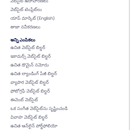
వెబ్‌సైట్ ఉదాహరణలు
వెబ్‌సైట్ టెంప్లేట్‌లు
యాప్ మార్కెట్
(English)
తాజా నవీకరణలు
అన్ని ఎంపికలు
ఉచిత వెబ్‌సైట్ బిల్డర్
ఇకామర్స్ వెబ్‌సైట్ బిల్డర్
ఉచిత డొమైన్ నమోదు
ఉచిత ల్యాండింగ్ పేజీ బిల్డర్
వ్యాపార వెబ్‌సైట్ బిల్డర్
ఫోటోగ్రఫీ వెబ్‌సైట్ బిల్డర్
ఈవెంట్ వెబ్‌సైట్
ఒక సంగీత వెబ్‌సైట్‌ను సృష్టించండి
వివాహ వెబ్‌సైట్ బిల్డర్
ఉచిత ఆన్‌లైన్ పోర్ట్‌ఫోలియో