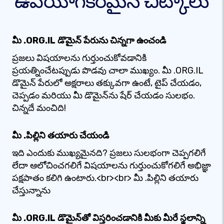
ఉపయోగకరమైన చిట్కాలు
మీ .ORG.IL డొమైన్ పేరును చిన్నగా ఉంచండి
ప్రజలు విషయాలను గుర్తుంచుకోవడానికి
ప్రయత్నించేటప్పుడు పొడవు చాలా ముఖ్యం. మీ .ORG.IL
డొమైన్ పేరులో అక్షరాలు తక్కువగా ఉంటే, టైప్ చేయడం,
చెప్పడం మరియు మీ డొమైన్‌ను షేర్ చేయడం సులభం.
చిన్నదే మంచిది!
మీ .పిల్లిని తయారు చేయండి
ఇది ఎందుకు ముఖ్యమైనది? ప్రజలు సులభంగా చెప్పగలిగే
లేదా ఆలోచించగలిగే విషయాలను గుర్తుంచుకోగలిగే అభిజ్ఞా
పక్షపాతం కలిగి ఉంటారు.<br><br> మీ .పిల్లిని తయారు
చేస్తున్నాను
మీ .ORG.IL డొమైన్‌తో విస్తరించడానికి మీకు మీరే స్థలాన్ని