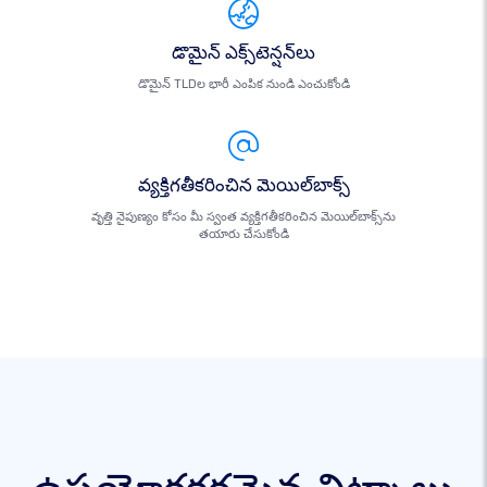
డొమైన్ ఎక్స్‌టెన్షన్‌లు
డొమైన్ TLDల భారీ ఎంపిక నుండి ఎంచుకోండి
వ్యక్తిగతీకరించిన మెయిల్‌బాక్స్
వృత్తి నైపుణ్యం కోసం మీ స్వంత వ్యక్తిగతీకరించిన మెయిల్‌బాక్స్‌ను
తయారు చేసుకోండి