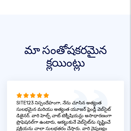
మా సంతోషకరమైన
క్లయింట్లు
SITE123 నిస్సందేహంగా, నేను చూసిన అత్యంత
సులభమైన మరియు అత్యంత యూజర్ ఫ్రెండ్లీ వెబ్‌సైట్
డిజైనర్. వారి హెల్ప్ చాట్ టెక్నీషియన్లు అసాధారణంగా
ప్రొఫెషనల్‌గా ఉంటారు, ఆకట్టుకునే వెబ్‌సైట్‌ను సృష్టించే
ప్రక్రియను చాలా సులభతరం చేస్తారు. వారి నైపుణ్యం