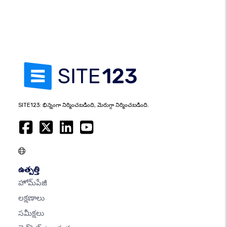
SITE123: భిన్నంగా నిర్మించబడింది, మెరుగ్గా నిర్మించబడింది.
ఉత్పత్తి
హోమ్‌పేజీ
లక్షణాలు
సమీక్షలు