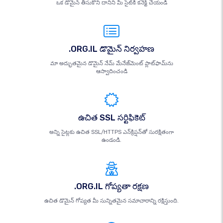
ఒక డొమైన్ తీసుకొని దానిని మీ సైట్‌కి కనెక్ట్ చేయండి
.ORG.IL డొమైన్ నిర్వహణ
మా అద్భుతమైన డొమైన్ నేమ్ మేనేజ్‌మెంట్ ప్లాట్‌ఫామ్‌ను
ఆస్వాదించండి
ఉచిత SSL సర్టిఫికెట్
అన్ని సైట్లకు ఉచిత SSL/HTTPS ఎన్‌క్రిప్షన్‌తో సురక్షితంగా
ఉండండి.
.ORG.IL గోప్యతా రక్షణ
ఉచిత డొమైన్ గోప్యత మీ సున్నితమైన సమాచారాన్ని రక్షిస్తుంది.