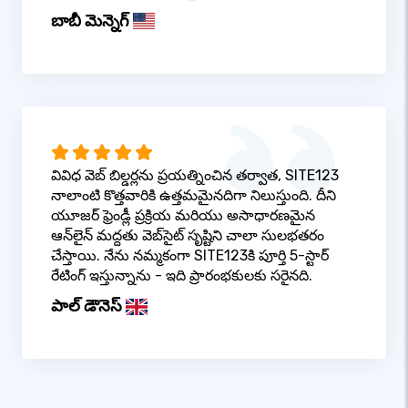
బాబీ మెన్నెగ్
వివిధ వెబ్ బిల్డర్లను ప్రయత్నించిన తర్వాత, SITE123
నాలాంటి కొత్తవారికి ఉత్తమమైనదిగా నిలుస్తుంది. దీని
యూజర్ ఫ్రెండ్లీ ప్రక్రియ మరియు అసాధారణమైన
ఆన్‌లైన్ మద్దతు వెబ్‌సైట్ సృష్టిని చాలా సులభతరం
చేస్తాయి. నేను నమ్మకంగా SITE123కి పూర్తి 5-స్టార్
రేటింగ్ ఇస్తున్నాను - ఇది ప్రారంభకులకు సరైనది.
పాల్ డౌనెస్