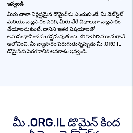
ఇవ్వండి
మీరు చాలా నిర్దిష్టమైన డొమైన్‌ను ఎంచుకుంటే, మీ వెబ్‌సైట్
మరియు వ్యాపారం పెరిగి, మీరు వేరే విధాలుగా వ్యాపారం
చేయాలనుకుంటే, దానిని ఇతర విషయాలతో
అనుసంధానించడం కష్టమవుతుంది. <br><br>ముందుగానే
ఆలోచించి, మీ వ్యాపారం పెరుగుతున్నప్పుడు మీ .ORG.IL
డొమైన్‌కు పెరగడానికి అవకాశం ఇవ్వండి.
మీ .ORG.IL డొమైన్ కింద