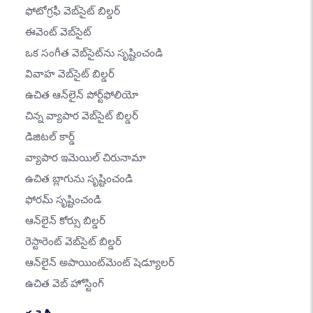
ఫోటోగ్రఫీ వెబ్‌సైట్ బిల్డర్
ఈవెంట్ వెబ్‌సైట్
ఒక సంగీత వెబ్‌సైట్‌ను సృష్టించండి
వివాహ వెబ్‌సైట్ బిల్డర్
ఉచిత ఆన్‌లైన్ పోర్ట్‌ఫోలియో
చిన్న వ్యాపార వెబ్‌సైట్ బిల్డర్
డిజిటల్ కార్డ్
వ్యాపార ఇమెయిల్ చిరునామా
ఉచిత బ్లాగును సృష్టించండి
ఫోరమ్ సృష్టించండి
ఆన్‌లైన్ కోర్సు బిల్డర్
రెస్టారెంట్ వెబ్‌సైట్ బిల్డర్
ఆన్‌లైన్ అపాయింట్‌మెంట్ షెడ్యూలర్
ఉచిత వెబ్ హోస్టింగ్