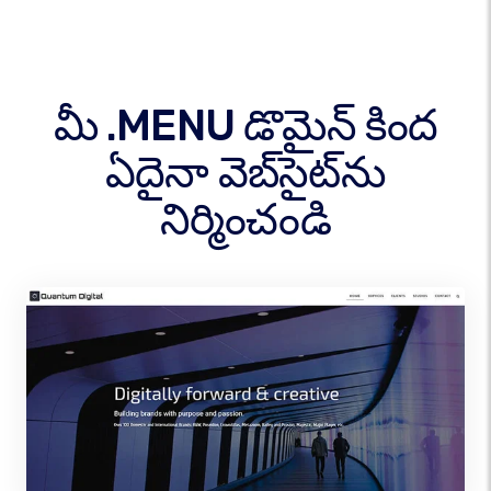
మీ .MENU డొమైన్ కింద
ఏదైనా వెబ్‌సైట్‌ను
నిర్మించండి