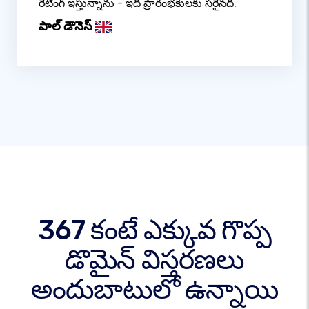
రేటింగ్ ఇస్తున్నాను - ఇది ప్రారంభకులకు సరైనది.
పాల్ డౌనెస్
367 కంటే ఎక్కువ గొప్ప
డొమైన్ విస్తరణలు
అందుబాటులో ఉన్నాయి