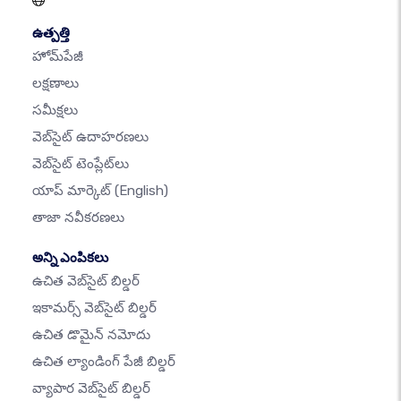
ఉత్పత్తి
హోమ్‌పేజీ
లక్షణాలు
సమీక్షలు
వెబ్‌సైట్ ఉదాహరణలు
వెబ్‌సైట్ టెంప్లేట్‌లు
యాప్ మార్కెట్
(English)
తాజా నవీకరణలు
అన్ని ఎంపికలు
ఉచిత వెబ్‌సైట్ బిల్డర్
ఇకామర్స్ వెబ్‌సైట్ బిల్డర్
ఉచిత డొమైన్ నమోదు
ఉచిత ల్యాండింగ్ పేజీ బిల్డర్
వ్యాపార వెబ్‌సైట్ బిల్డర్