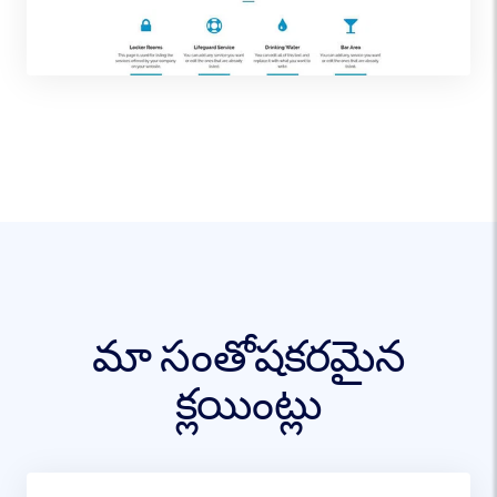
మా సంతోషకరమైన
క్లయింట్లు