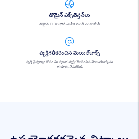
డొమైన్ ఎక్స్‌టెన్షన్‌లు
డొమైన్ TLDల భారీ ఎంపిక నుండి ఎంచుకోండి
వ్యక్తిగతీకరించిన మెయిల్‌బాక్స్
వృత్తి నైపుణ్యం కోసం మీ స్వంత వ్యక్తిగతీకరించిన మెయిల్‌బాక్స్‌ను
తయారు చేసుకోండి