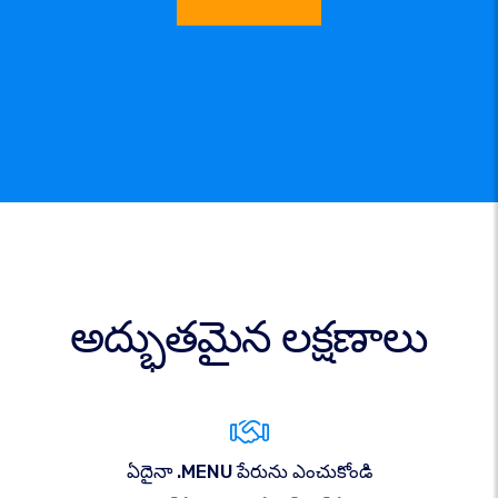
అద్భుతమైన లక్షణాలు
ఏదైనా .MENU పేరును ఎంచుకోండి