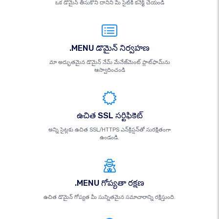
ఒక డొమైన్ తీసుకొని దానిని మీ సైట్‌కి కనెక్ట్ చేయండి
.MENU డొమైన్ నిర్వహణ
మా అద్భుతమైన డొమైన్ నేమ్ మేనేజ్‌మెంట్ ప్లాట్‌ఫామ్‌ను
ఆస్వాదించండి
ఉచిత SSL సర్టిఫికెట్
అన్ని సైట్లకు ఉచిత SSL/HTTPS ఎన్‌క్రిప్షన్‌తో సురక్షితంగా
ఉండండి.
.MENU గోప్యతా రక్షణ
ఉచిత డొమైన్ గోప్యత మీ సున్నితమైన సమాచారాన్ని రక్షిస్తుంది.