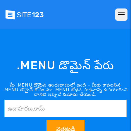
.MENU డొమైన్ పేరు
మీ .MENU డొమైన్ అందుబాటులో ఉంది - మీకు కావలసిన
.MENU డొమైన్ కోసం మా .MENU శోధన సాధనాన్ని ఉపయోగించి
దానిని ఇప్పుడే నమోదు చేయండి.
వెతకండి