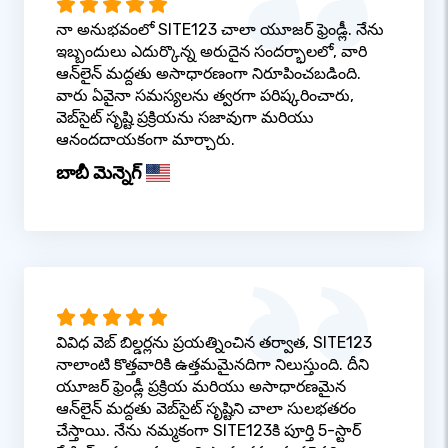
నా అనుభవంలో SITE123 చాలా యూజర్ ఫ్రెండ్లీ. నేను
ఇబ్బందులు ఎదుర్కొన్న అరుదైన సందర్భాలలో, వారి
ఆన్‌లైన్ మద్దతు అసాధారణంగా నిరూపించబడింది.
వారు ఏవైనా సమస్యలను త్వరగా పరిష్కరించారు,
వెబ్‌సైట్ సృష్టి ప్రక్రియను సజావుగా మరియు
ఆనందదాయకంగా మార్చారు.
బాబీ మెన్నెగ్
వివిధ వెబ్ బిల్డర్లను ప్రయత్నించిన తర్వాత, SITE123
నాలాంటి కొత్తవారికి ఉత్తమమైనదిగా నిలుస్తుంది. దీని
యూజర్ ఫ్రెండ్లీ ప్రక్రియ మరియు అసాధారణమైన
ఆన్‌లైన్ మద్దతు వెబ్‌సైట్ సృష్టిని చాలా సులభతరం
చేస్తాయి. నేను నమ్మకంగా SITE123కి పూర్తి 5-స్టార్