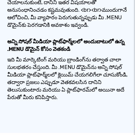
చేయాలనుకుంటే, దానిని ఇతర విషయాలతో
అనుసంధానించడం కష్టమవుతుంది. <br><br>ముందుగానే
ఆలోచించి, మీ వ్యాపారం పెరుగుతున్నప్పుడు మీ .MENU
డొమైన్‌కు పెరగడానికి అవకాశం ఇవ్వండి.
అన్ని సోషల్ మీడియా ప్లాట్‌ఫార్మ్‌లలో అందుబాటులో ఉన్న
.MENU డొమైన్ కోసం వెతకండి
ఇది మీ మార్కెటింగ్ మరియు బ్రాండింగ్‌ను తర్వాత చాలా
సులభతరం చేస్తుంది. మీ .MENU డొమైన్‌ను అన్ని సోషల్
మీడియా ప్లాట్‌ఫార్మ్‌లలో క్లెయిమ్ చేయగలిగేలా చూసుకోండి,
తద్వారా ప్రజలు ఎప్పుడూ వెతకవలసిన దానిని
తెలుసుకుంటారు మరియు ఏ ప్లాట్‌ఫారమ్‌లో అయినా అదే
పేరుతో మీరు కనిపిస్తారు.