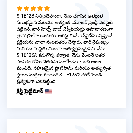
SITE123 నిస్సందేహంగా, నేను చూసిన అత్యంత
సులభమైన మరియు అత్యంత యూజర్ ఫ్రెండ్లీ వెబ్‌సైట్
డిజైనర్. వారి హెల్ప్ చాట్ టెక్నీషియన్లు అసాధారణంగా
ప్రొఫెషనల్‌గా ఉంటారు, ఆకట్టుకునే వెబ్‌సైట్‌ను సృష్టించే
ప్రక్రియను చాలా సులభతరం చేస్తారు. వారి నైపుణ్యం
మరియు మద్దతు నిజంగా అత్యుత్తమమైనవి. నేను
SITE123ని కనుగొన్న తర్వాత, నేను వెంటనే ఇతర
ఎంపికల కోసం వెతకడం మానేశాను - అది అంత
మంచిది. సహజమైన ప్లాట్‌ఫామ్ మరియు అత్యున్నత
స్థాయి మద్దతు కలయిక SITE123ని పోటీ నుండి
ప్రత్యేకంగా నిలబెట్టింది.
క్రిస్టి ప్రెట్టీమాన్