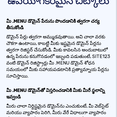
ఉపయోగకరమైన చిట్కాలు
మీ .MENU డొమైన్ పేరును పొందడానికి త్వరగా చర్య
తీసుకోండి
డొమైన్ పేర్లు త్వరగా అమ్ముడవుతాయి. అవి చాలా వరకు
చౌకగా ఉంటాయి, కాబట్టి మీకు ఇష్టమైన డొమైన్ పేర్లను
త్వరగా రిజిస్టర్ చేసుకోండి. మీకు కావలసిన అందుబాటులో
ఉన్న పేరును కనుగొనడంలో ఇబ్బంది పడుతుంటే, SITE123
వంటి డొమైన్ రిజిస్ట్రార్లు మీ .MENU డొమైన్ శోధన
సమయంలో మీకు సహాయపడటానికి ప్రత్యామ్నాయ పేర్లను
సూచిస్తాయి.
మీ .MENU డొమైన్‌తో విస్తరించడానికి మీకు మీరే స్థలాన్ని
ఇవ్వండి
మీరు చాలా నిర్దిష్టమైన డొమైన్‌ను ఎంచుకుంటే, మీ వెబ్‌సైట్
మరియు వ్యాపారం పెరిగి, మీరు వేరే విధాలుగా వ్యాపారం