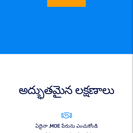
అద్భుతమైన లక్షణాలు
ఏదైనా .MOE పేరును ఎంచుకోండి