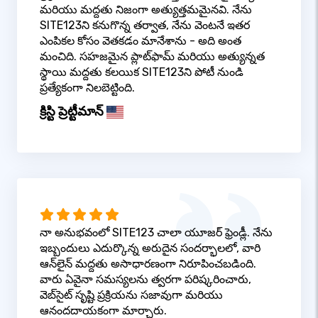
మరియు మద్దతు నిజంగా అత్యుత్తమమైనవి. నేను
SITE123ని కనుగొన్న తర్వాత, నేను వెంటనే ఇతర
ఎంపికల కోసం వెతకడం మానేశాను - అది అంత
మంచిది. సహజమైన ప్లాట్‌ఫామ్ మరియు అత్యున్నత
స్థాయి మద్దతు కలయిక SITE123ని పోటీ నుండి
ప్రత్యేకంగా నిలబెట్టింది.
క్రిస్టి ప్రెట్టీమాన్
నా అనుభవంలో SITE123 చాలా యూజర్ ఫ్రెండ్లీ. నేను
ఇబ్బందులు ఎదుర్కొన్న అరుదైన సందర్భాలలో, వారి
ఆన్‌లైన్ మద్దతు అసాధారణంగా నిరూపించబడింది.
వారు ఏవైనా సమస్యలను త్వరగా పరిష్కరించారు,
వెబ్‌సైట్ సృష్టి ప్రక్రియను సజావుగా మరియు
ఆనందదాయకంగా మార్చారు.