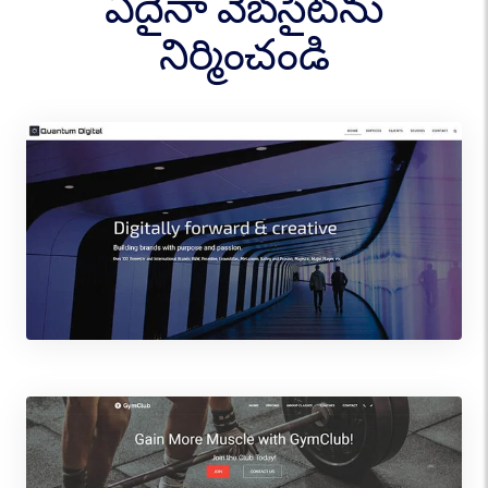
ఏదైనా వెబ్‌సైట్‌ను
నిర్మించండి