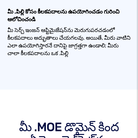
మీ .పిల్లి కోసం కీలకపదాలను ఉపయోగించడం గురించి
ఆలోచించండి
మీ సెర్చ్ ఇంజన్ ఆప్టిమైజేషన్‌ను మెరుగుపరచడంలో
కీలకపదాలు అద్భుతాలు చేయగలవు. అయితే, మీరు వాటిని
ఎలా ఉపయోగిస్తారనే దానిపై జాగ్రత్తగా ఉండాలి; మీరు
చాలా కీలకపదాలను ఒక .పిల్లి
మీ .MOE డొమైన్ కింద