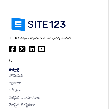
SITE123: భిన్నంగా నిర్మించబడింది, మెరుగ్గా నిర్మించబడింది.
ఉత్పత్తి
హోమ్‌పేజీ
లక్షణాలు
సమీక్షలు
వెబ్‌సైట్ ఉదాహరణలు
వెబ్‌సైట్ టెంప్లేట్‌లు