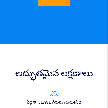
అద్భుతమైన లక్షణాలు
ఏదైనా .LEASE పేరును ఎంచుకోండి