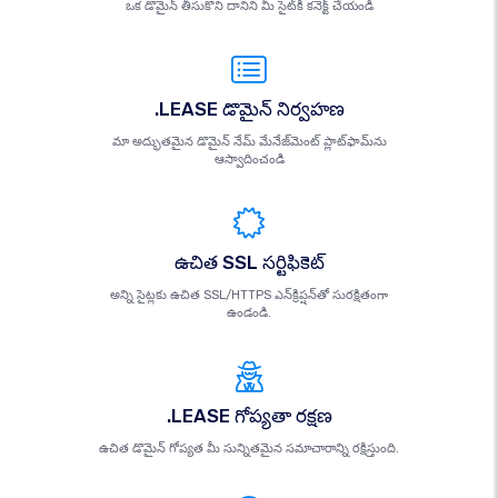
ఒక డొమైన్ తీసుకొని దానిని మీ సైట్‌కి కనెక్ట్ చేయండి
.LEASE డొమైన్ నిర్వహణ
మా అద్భుతమైన డొమైన్ నేమ్ మేనేజ్‌మెంట్ ప్లాట్‌ఫామ్‌ను
ఆస్వాదించండి
ఉచిత SSL సర్టిఫికెట్
అన్ని సైట్లకు ఉచిత SSL/HTTPS ఎన్‌క్రిప్షన్‌తో సురక్షితంగా
ఉండండి.
.LEASE గోప్యతా రక్షణ
ఉచిత డొమైన్ గోప్యత మీ సున్నితమైన సమాచారాన్ని రక్షిస్తుంది.