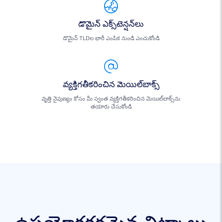
డొమైన్ ఎక్స్‌టెన్షన్‌లు
డొమైన్ TLDల భారీ ఎంపిక నుండి ఎంచుకోండి
వ్యక్తిగతీకరించిన మెయిల్‌బాక్స్
వృత్తి నైపుణ్యం కోసం మీ స్వంత వ్యక్తిగతీకరించిన మెయిల్‌బాక్స్‌ను
తయారు చేసుకోండి