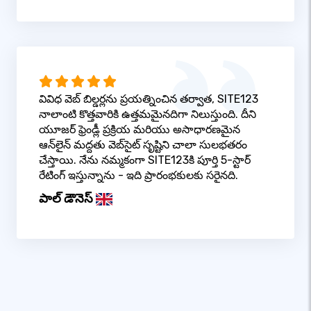
వివిధ వెబ్ బిల్డర్లను ప్రయత్నించిన తర్వాత, SITE123
నాలాంటి కొత్తవారికి ఉత్తమమైనదిగా నిలుస్తుంది. దీని
యూజర్ ఫ్రెండ్లీ ప్రక్రియ మరియు అసాధారణమైన
ఆన్‌లైన్ మద్దతు వెబ్‌సైట్ సృష్టిని చాలా సులభతరం
చేస్తాయి. నేను నమ్మకంగా SITE123కి పూర్తి 5-స్టార్
రేటింగ్ ఇస్తున్నాను - ఇది ప్రారంభకులకు సరైనది.
పాల్ డౌనెస్