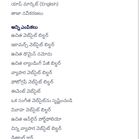
యాప్ మార్కెట్
(English)
తాజా నవీకరణలు
అన్ని ఎంపికలు
ఉచిత వెబ్‌సైట్ బిల్డర్
ఇకామర్స్ వెబ్‌సైట్ బిల్డర్
ఉచిత డొమైన్ నమోదు
ఉచిత ల్యాండింగ్ పేజీ బిల్డర్
వ్యాపార వెబ్‌సైట్ బిల్డర్
ఫోటోగ్రఫీ వెబ్‌సైట్ బిల్డర్
ఈవెంట్ వెబ్‌సైట్
ఒక సంగీత వెబ్‌సైట్‌ను సృష్టించండి
వివాహ వెబ్‌సైట్ బిల్డర్
ఉచిత ఆన్‌లైన్ పోర్ట్‌ఫోలియో
చిన్న వ్యాపార వెబ్‌సైట్ బిల్డర్
డిజిటల్ కార్డ్