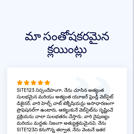
మా సంతోషకరమైన
క్లయింట్లు
SITE123 నిస్సందేహంగా, నేను చూసిన అత్యంత
సులభమైన మరియు అత్యంత యూజర్ ఫ్రెండ్లీ వెబ్‌సైట్
డిజైనర్. వారి హెల్ప్ చాట్ టెక్నీషియన్లు అసాధారణంగా
ప్రొఫెషనల్‌గా ఉంటారు, ఆకట్టుకునే వెబ్‌సైట్‌ను సృష్టించే
ప్రక్రియను చాలా సులభతరం చేస్తారు. వారి నైపుణ్యం
మరియు మద్దతు నిజంగా అత్యుత్తమమైనవి. నేను
SITE123ని కనుగొన్న తర్వాత, నేను వెంటనే ఇతర