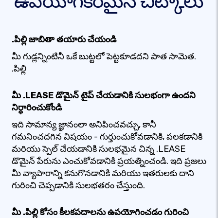
ఉపయోగకరమైన చిట్కాలు
.పిల్లి జాబితా తయారు చేయండి
మీ గుడ్లన్నింటినీ ఒకే బుట్టలో పెట్టకూడదని పాత సామెత.
.పిల్లి
మీ .LEASE డొమైన్ టైప్ చేయడానికి సులభంగా ఉందని
నిర్ధారించుకోండి
ఇది సామాన్య జ్ఞానంలా అనిపించవచ్చు, కానీ
గమనించదగిన విషయం - గుర్తుంచుకోవడానికి, పలకడానికి
మరియు స్పెల్ చేయడానికి సులభమైన చిన్న .LEASE
డొమైన్ పేరును ఎంచుకోవడానికి ప్రయత్నించండి. ఇది ప్రజలు
మీ వ్యాపారాన్ని కనుగొనడానికి మరియు ఇతరులకు దాని
గురించి చెప్పడానికి సులభతరం చేస్తుంది.
మీ .పిల్లి కోసం కీలకపదాలను ఉపయోగించడం గురించి