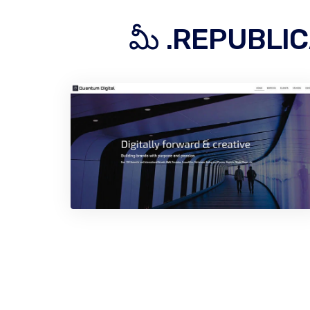
మీ .REPUBLICAN 