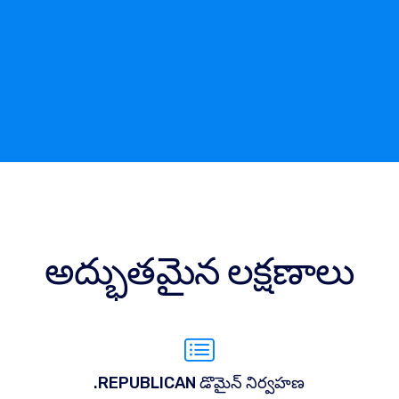
అద్భుతమైన లక్షణాలు
.REPUBLICAN డొమైన్ నిర్వహణ