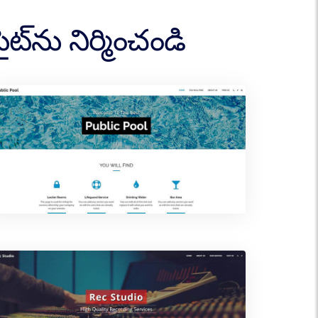
్‌ను నిర్మించండి