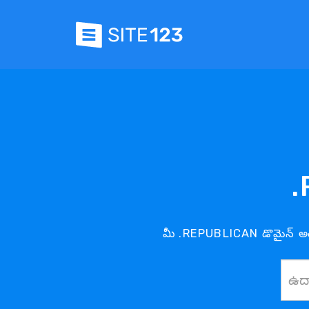
.
మీ .REPUBLICAN డొమైన్ అ