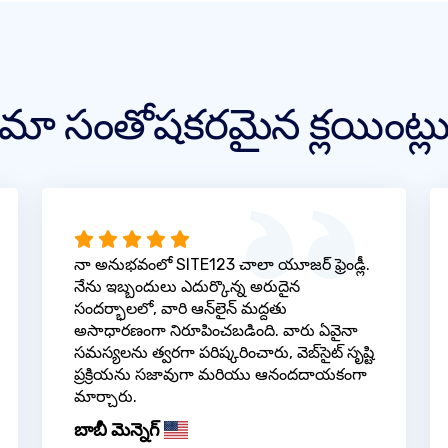
మా సంతోషకరమైన క్లయింట్ల
నా అనుభవంలో SITE123 చాలా యూజర్ ఫ్రెండ్లీ.
నేను ఇబ్బందులు ఎదుర్కొన్న అరుదైన
సందర్భాలలో, వారి ఆన్‌లైన్ మద్దతు
అసాధారణంగా నిరూపించబడింది. వారు ఏవైనా
సమస్యలను త్వరగా పరిష్కరించారు, వెబ్‌సైట్ సృష్టి
ప్రక్రియను సజావుగా మరియు ఆనందదాయకంగా
మార్చారు.
బాబీ మెన్నెగ్