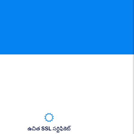
ఉచిత SSL సర్టిఫికెట్