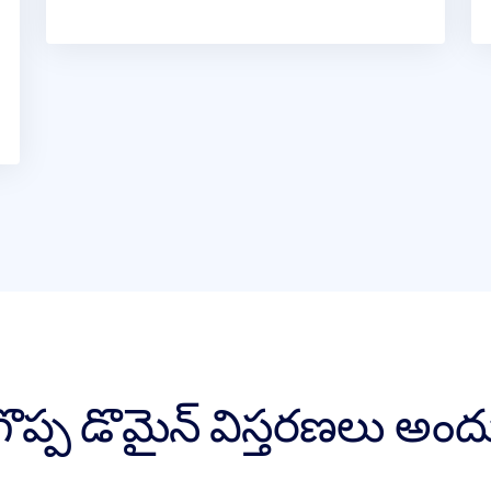
గొప్ప డొమైన్ విస్తరణలు అ