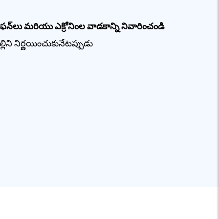
ఫన్‌లు మరియు ఎక్రోనింల వాడకాన్ని నివారించండి
ిల్లిని నిర్ణయించుకునేటప్పుడు