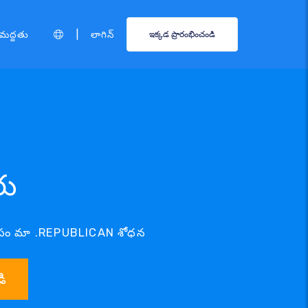
|
మద్దతు
లాగిన్
ఇక్కడ ప్రారంభించండి
రు
కోసం మా .REPUBLICAN శోధన
ి