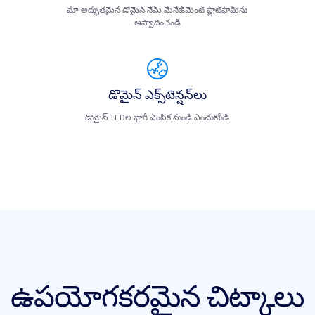
మా అద్భుతమైన డొమైన్ నేమ్ మేనేజ్‌మెంట్ ప్లాట్‌ఫామ్‌ను
ఆస్వాదించండి
డొమైన్ ఎక్స్‌టెన్షన్‌లు
డొమైన్ TLDల భారీ ఎంపిక నుండి ఎంచుకోండి
ఉపయోగకరమైన చిట్కాలు