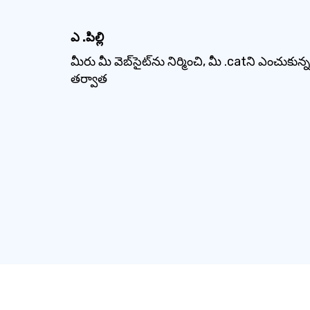
ఎ .పిల్లి
మీరు మీ వెబ్‌సైట్‌ను నిర్మించి, మీ .catని ఎంచుకున్న
తర్వాత