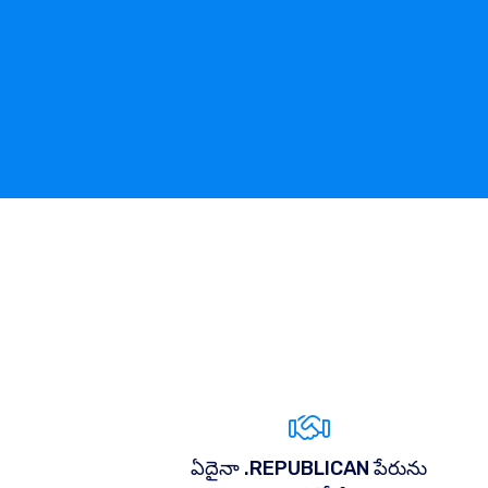
ఏదైనా .REPUBLICAN పేరును