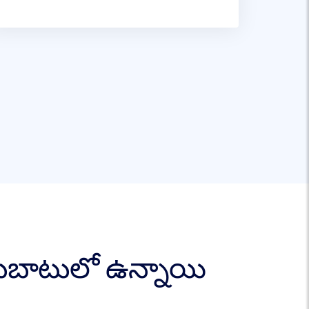
ందుబాటులో ఉన్నాయి