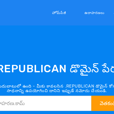
హోమ్‌పేజీ
ఉదాహరణలు
REPUBLICAN డొమైన్ పే
ందుబాటులో ఉంది - మీకు కావలసిన .REPUBLICAN డొమైన్ 
సాధనాన్ని ఉపయోగించి దానిని ఇప్పుడే నమోదు చేయండి.
వెతకండ