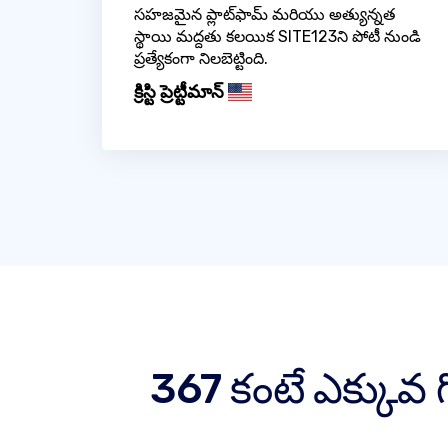
సహజమైన ప్లాట్‌ఫామ్ మరియు అత్యున్నత
స్థాయి మద్దతు కలయిక SITE123ని పోటీ నుండి
ప్రత్యేకంగా నిలబెట్టింది.
క్రిస్టి ప్రెట్టీమాన్
367 కంటే ఎక్కువ 