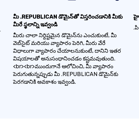
మీ .REPUBLICAN డొమైన్‌తో విస్తరించడానికి మీకు
హై
మీరే స్థలాన్ని ఇవ్వండి
.ప
మీరు చాలా నిర్దిష్టమైన డొమైన్‌ను ఎంచుకుంటే, మీ
వెబ్‌సైట్ మరియు వ్యాపారం పెరిగి, మీరు వేరే
విధాలుగా వ్యాపారం చేయాలనుకుంటే, దానిని ఇతర
విషయాలతో అనుసంధానించడం కష్టమవుతుంది.
<br><br>ముందుగానే ఆలోచించి, మీ వ్యాపారం
పెరుగుతున్నప్పుడు మీ .REPUBLICAN డొమైన్‌కు
పెరగడానికి అవకాశం ఇవ్వండి.