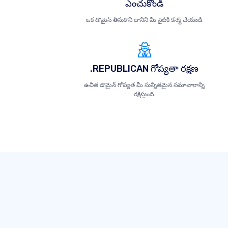
ఎంచుకోండి
ఒక డొమైన్ తీసుకొని దానిని మీ సైట్‌కి కనెక్ట్ చేయండి
.REPUBLICAN గోప్యతా రక్షణ
ఉచిత డొమైన్ గోప్యత మీ సున్నితమైన సమాచారాన్ని
రక్షిస్తుంది.