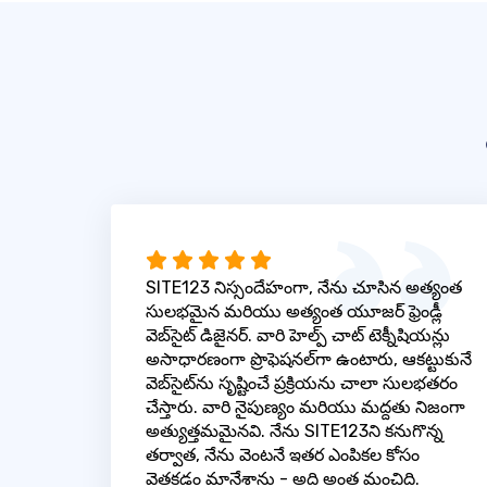
SITE123 నిస్సందేహంగా, నేను చూసిన అత్యంత
సులభమైన మరియు అత్యంత యూజర్ ఫ్రెండ్లీ
వెబ్‌సైట్ డిజైనర్. వారి హెల్ప్ చాట్ టెక్నీషియన్లు
అసాధారణంగా ప్రొఫెషనల్‌గా ఉంటారు, ఆకట్టుకునే
వెబ్‌సైట్‌ను సృష్టించే ప్రక్రియను చాలా సులభతరం
చేస్తారు. వారి నైపుణ్యం మరియు మద్దతు నిజంగా
అత్యుత్తమమైనవి. నేను SITE123ని కనుగొన్న
తర్వాత, నేను వెంటనే ఇతర ఎంపికల కోసం
వెతకడం మానేశాను - అది అంత మంచిది.