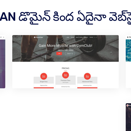
డొమైన్ కింద ఏదైనా వెబ్‌సైట