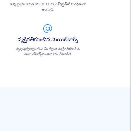
అన్ని సైట్లకు ఉచిత SSL/HTTPS ఎన్‌క్రిప్షన్‌తో సురక్షితంగా
ఉండండి.
వ్యక్తిగతీకరించిన మెయిల్‌బాక్స్
వృత్తి నైపుణ్యం కోసం మీ స్వంత వ్యక్తిగతీకరించిన
మెయిల్‌బాక్స్‌ను తయారు చేసుకోండి