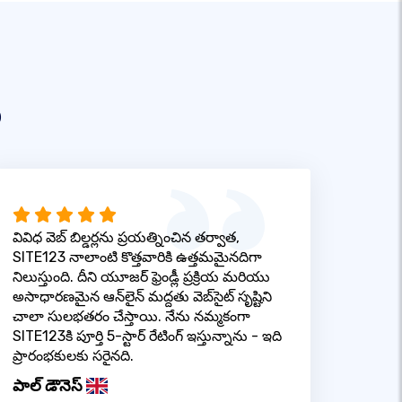
ు
వివిధ వెబ్ బిల్డర్లను ప్రయత్నించిన తర్వాత,
SITE123 నాలాంటి కొత్తవారికి ఉత్తమమైనదిగా
నిలుస్తుంది. దీని యూజర్ ఫ్రెండ్లీ ప్రక్రియ మరియు
అసాధారణమైన ఆన్‌లైన్ మద్దతు వెబ్‌సైట్ సృష్టిని
చాలా సులభతరం చేస్తాయి. నేను నమ్మకంగా
SITE123కి పూర్తి 5-స్టార్ రేటింగ్ ఇస్తున్నాను - ఇది
ప్రారంభకులకు సరైనది.
పాల్ డౌనెస్