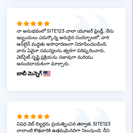
నా అనుభవంలో SITE123 చాలా యూజర్ ఫ్రెండ్లీ. నేను
ఇబ్బందులు ఎదుర్కొన్న అరుదైన సందర్భాలలో, వారి
ఆన్‌లైన్ మద్దతు అసాధారణంగా నిరూపించబడింది.
వారు ఏవైనా సమస్యలను త్వరగా పరిష్కరించారు,
వెబ్‌సైట్ సృష్టి ప్రక్రియను సజావుగా మరియు
ఆనందదాయకంగా మార్చారు.
బాబీ మెన్నెగ్
వివిధ వెబ్ బిల్డర్లను ప్రయత్నించిన తర్వాత, SITE123
నాలాంటి కొత్తవారికి ఉత్తమమైనదిగా నిలుస్తుంది. దీని