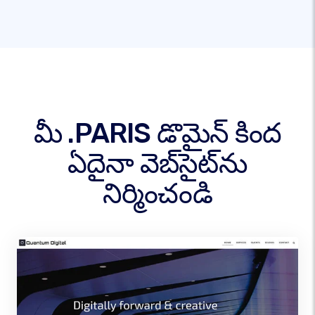
మీ .PARIS డొమైన్ కింద
ఏదైనా వెబ్‌సైట్‌ను
నిర్మించండి