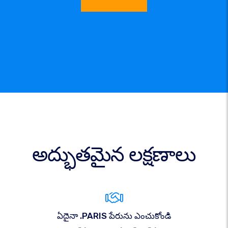
అద్భుతమైన లక్షణాలు
ఏదైనా .PARIS పేరును ఎంచుకోండి