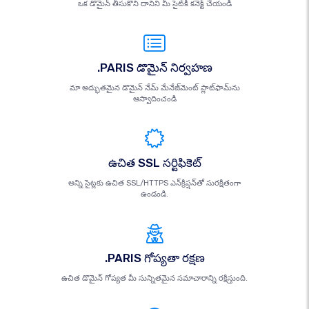
ఒక డొమైన్ తీసుకొని దానిని మీ సైట్‌కి కనెక్ట్ చేయండి
.PARIS డొమైన్ నిర్వహణ
మా అద్భుతమైన డొమైన్ నేమ్ మేనేజ్‌మెంట్ ప్లాట్‌ఫామ్‌ను
ఆస్వాదించండి
ఉచిత SSL సర్టిఫికెట్
అన్ని సైట్లకు ఉచిత SSL/HTTPS ఎన్‌క్రిప్షన్‌తో సురక్షితంగా
ఉండండి.
.PARIS గోప్యతా రక్షణ
ఉచిత డొమైన్ గోప్యత మీ సున్నితమైన సమాచారాన్ని రక్షిస్తుంది.