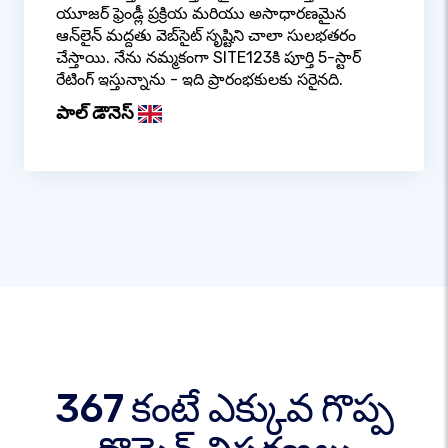
యూజర్ ఫ్రెండ్లీ ప్రక్రియ మరియు అసాధారణమైన
ఆన్‌లైన్ మద్దతు వెబ్‌సైట్ సృష్టిని చాలా సులభతరం
చేస్తాయి. నేను నమ్మకంగా SITE123కి పూర్తి 5-స్టార్
రేటింగ్ ఇస్తున్నాను - ఇది ప్రారంభకులకు సరైనది.
పాల్ డౌనెస్
367 కంటే ఎక్కువ గొప్ప