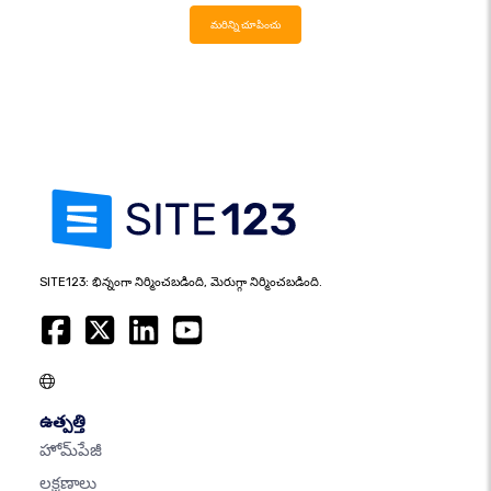
మరిన్ని చూపించు
SITE123: భిన్నంగా నిర్మించబడింది, మెరుగ్గా నిర్మించబడింది.
ఉత్పత్తి
హోమ్‌పేజీ
లక్షణాలు