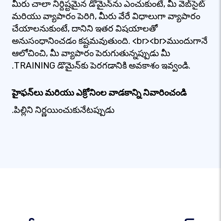
మీరు చాలా నిర్దిష్టమైన డొమైన్‌ను ఎంచుకుంటే, మీ వెబ్‌సైట్
మరియు వ్యాపారం పెరిగి, మీరు వేరే విధాలుగా వ్యాపారం
చేయాలనుకుంటే, దానిని ఇతర విషయాలతో
అనుసంధానించడం కష్టమవుతుంది. <br><br>ముందుగానే
ఆలోచించి, మీ వ్యాపారం పెరుగుతున్నప్పుడు మీ
.TRAINING డొమైన్‌కు పెరగడానికి అవకాశం ఇవ్వండి.
హైఫన్‌లు మరియు ఎక్రోనింల వాడకాన్ని నివారించండి
.పిల్లిని నిర్ణయించుకునేటప్పుడు