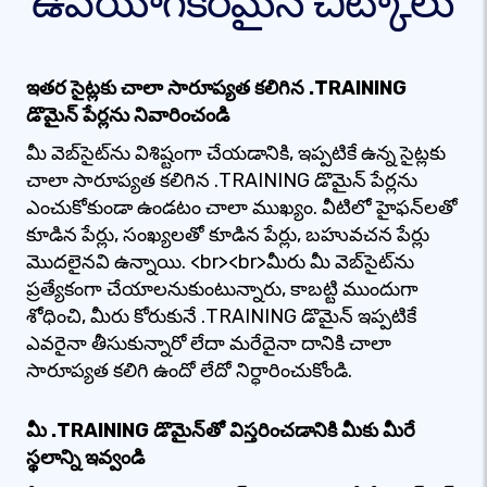
ఉపయోగకరమైన చిట్కాలు
ఇతర సైట్లకు చాలా సారూప్యత కలిగిన .TRAINING
డొమైన్ పేర్లను నివారించండి
మీ వెబ్‌సైట్‌ను విశిష్టంగా చేయడానికి, ఇప్పటికే ఉన్న సైట్లకు
చాలా సారూప్యత కలిగిన .TRAINING డొమైన్ పేర్లను
ఎంచుకోకుండా ఉండటం చాలా ముఖ్యం. వీటిలో హైఫన్‌లతో
కూడిన పేర్లు, సంఖ్యలతో కూడిన పేర్లు, బహువచన పేర్లు
మొదలైనవి ఉన్నాయి. <br><br>మీరు మీ వెబ్‌సైట్‌ను
ప్రత్యేకంగా చేయాలనుకుంటున్నారు, కాబట్టి ముందుగా
శోధించి, మీరు కోరుకునే .TRAINING డొమైన్ ఇప్పటికే
ఎవరైనా తీసుకున్నారో లేదా మరేదైనా దానికి చాలా
సారూప్యత కలిగి ఉందో లేదో నిర్ధారించుకోండి.
మీ .TRAINING డొమైన్‌తో విస్తరించడానికి మీకు మీరే
స్థలాన్ని ఇవ్వండి