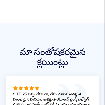
మా సంతోషకరమైన
క్లయింట్లు
SITE123 నిస్సందేహంగా, నేను చూసిన అత్యంత
సులభమైన మరియు అత్యంత యూజర్ ఫ్రెండ్లీ వెబ్‌సైట్
డిజైనర్. వారి హెల్ప్ చాట్ టెక్నీషియన్లు అసాధారణంగా