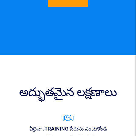
అద్భుతమైన లక్షణాలు
ఏదైనా .TRAINING పేరును ఎంచుకోండి