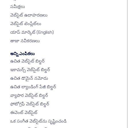
సమీక్షలు
వెబ్‌సైట్ ఉదాహరణలు
వెబ్‌సైట్ టెంప్లేట్‌లు
యాప్ మార్కెట్
(English)
తాజా నవీకరణలు
అన్ని ఎంపికలు
ఉచిత వెబ్‌సైట్ బిల్డర్
ఇకామర్స్ వెబ్‌సైట్ బిల్డర్
ఉచిత డొమైన్ నమోదు
ఉచిత ల్యాండింగ్ పేజీ బిల్డర్
వ్యాపార వెబ్‌సైట్ బిల్డర్
ఫోటోగ్రఫీ వెబ్‌సైట్ బిల్డర్
ఈవెంట్ వెబ్‌సైట్
ఒక సంగీత వెబ్‌సైట్‌ను సృష్టించండి