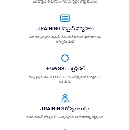
ఒక డొమైన్ తీసుకొని దానిని మీ సైట్‌కి కనెక్ట్ చేయండి
.TRAINING డొమైన్ నిర్వహణ
మా అద్భుతమైన డొమైన్ నేమ్ మేనేజ్‌మెంట్ ప్లాట్‌ఫామ్‌ను
ఆస్వాదించండి
ఉచిత SSL సర్టిఫికెట్
అన్ని సైట్లకు ఉచిత SSL/HTTPS ఎన్‌క్రిప్షన్‌తో సురక్షితంగా
ఉండండి.
.TRAINING గోప్యతా రక్షణ
ఉచిత డొమైన్ గోప్యత మీ సున్నితమైన సమాచారాన్ని రక్షిస్తుంది.