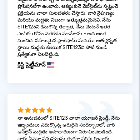
ప్రొఫెషనల్‌గా ఉంటారు, ఆకట్టుకునే వెబ్‌సైట్‌ను సృష్టించే
ప్రక్రియను చాలా సులభతరం చేస్తారు. వారి నైపుణ్యం
మరియు మద్దతు నిజంగా అత్యుత్తమమైనవి. నేను
SITE123ని కనుగొన్న తర్వాత, నేను వెంటనే ఇతర
ఎంపికల కోసం వెతకడం మానేశాను - అది అంత
మంచిది. సహజమైన ప్లాట్‌ఫామ్ మరియు అత్యున్నత
స్థాయి మద్దతు కలయిక SITE123ని పోటీ నుండి
ప్రత్యేకంగా నిలబెట్టింది.
క్రిస్టి ప్రెట్టీమాన్
నా అనుభవంలో SITE123 చాలా యూజర్ ఫ్రెండ్లీ. నేను
ఇబ్బందులు ఎదుర్కొన్న అరుదైన సందర్భాలలో, వారి
ఆన్‌లైన్ మద్దతు అసాధారణంగా నిరూపించబడింది.
వారు ఏవైనా సమస్యలను త్వరగా పరిష్కరించారు,