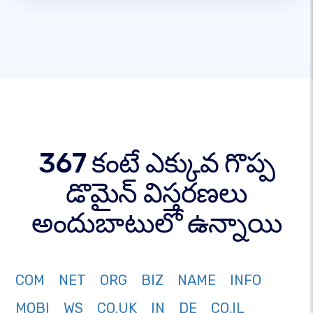
367 కంటే ఎక్కువ గొప్ప
డొమైన్ విస్తరణలు
అందుబాటులో ఉన్నాయి
COM
NET
ORG
BIZ
NAME
INFO
MOBI
WS
CO.UK
IN
DE
CO.IL