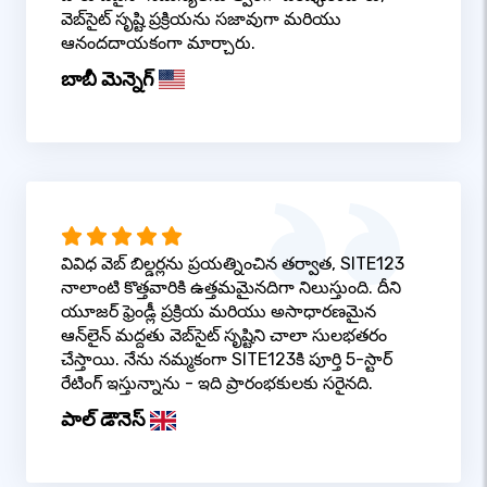
వెబ్‌సైట్ సృష్టి ప్రక్రియను సజావుగా మరియు
ఆనందదాయకంగా మార్చారు.
బాబీ మెన్నెగ్
వివిధ వెబ్ బిల్డర్లను ప్రయత్నించిన తర్వాత, SITE123
నాలాంటి కొత్తవారికి ఉత్తమమైనదిగా నిలుస్తుంది. దీని
యూజర్ ఫ్రెండ్లీ ప్రక్రియ మరియు అసాధారణమైన
ఆన్‌లైన్ మద్దతు వెబ్‌సైట్ సృష్టిని చాలా సులభతరం
చేస్తాయి. నేను నమ్మకంగా SITE123కి పూర్తి 5-స్టార్
రేటింగ్ ఇస్తున్నాను - ఇది ప్రారంభకులకు సరైనది.
పాల్ డౌనెస్