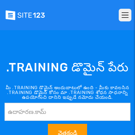
.TRAINING డొమైన్ పేరు
మీ .TRAINING డొమైన్ అందుబాటులో ఉంది - మీకు కావలసిన
.TRAINING డొమైన్ కోసం మా .TRAINING శోధన సాధనాన్ని
ఉపయోగించి దానిని ఇప్పుడే నమోదు చేయండి.
వెతకండి