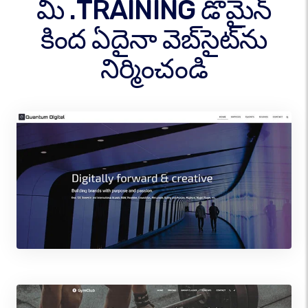
మీ .TRAINING డొమైన్
కింద ఏదైనా వెబ్‌సైట్‌ను
నిర్మించండి