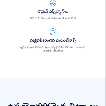
డొమైన్ ఎక్స్‌టెన్షన్‌లు
డొమైన్ TLDల భారీ ఎంపిక నుండి ఎంచుకోండి
వ్యక్తిగతీకరించిన మెయిల్‌బాక్స్
వృత్తి నైపుణ్యం కోసం మీ స్వంత వ్యక్తిగతీకరించిన మెయిల్‌బాక్స్‌ను
తయారు చేసుకోండి