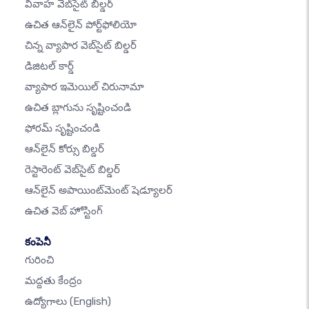
వివాహ వెబ్‌సైట్ బిల్డర్
ఉచిత ఆన్‌లైన్ పోర్ట్‌ఫోలియో
చిన్న వ్యాపార వెబ్‌సైట్ బిల్డర్
డిజిటల్ కార్డ్
వ్యాపార ఇమెయిల్ చిరునామా
ఉచిత బ్లాగును సృష్టించండి
ఫోరమ్ సృష్టించండి
ఆన్‌లైన్ కోర్సు బిల్డర్
రెస్టారెంట్ వెబ్‌సైట్ బిల్డర్
ఆన్‌లైన్ అపాయింట్‌మెంట్ షెడ్యూలర్
ఉచిత వెబ్ హోస్టింగ్
కంపెనీ
గురించి
మద్దతు కేంద్రం
ఉద్యోగాలు
(English)