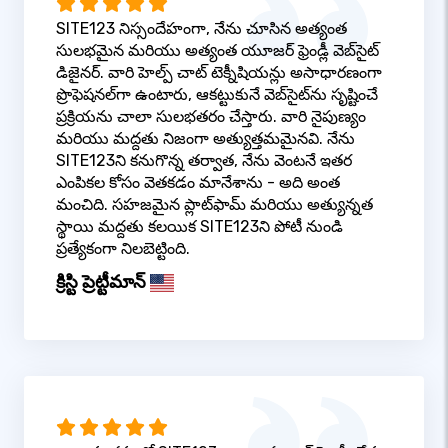
SITE123 నిస్సందేహంగా, నేను చూసిన అత్యంత
సులభమైన మరియు అత్యంత యూజర్ ఫ్రెండ్లీ వెబ్‌సైట్
డిజైనర్. వారి హెల్ప్ చాట్ టెక్నీషియన్లు అసాధారణంగా
ప్రొఫెషనల్‌గా ఉంటారు, ఆకట్టుకునే వెబ్‌సైట్‌ను సృష్టించే
ప్రక్రియను చాలా సులభతరం చేస్తారు. వారి నైపుణ్యం
మరియు మద్దతు నిజంగా అత్యుత్తమమైనవి. నేను
SITE123ని కనుగొన్న తర్వాత, నేను వెంటనే ఇతర
ఎంపికల కోసం వెతకడం మానేశాను - అది అంత
మంచిది. సహజమైన ప్లాట్‌ఫామ్ మరియు అత్యున్నత
స్థాయి మద్దతు కలయిక SITE123ని పోటీ నుండి
ప్రత్యేకంగా నిలబెట్టింది.
క్రిస్టి ప్రెట్టీమాన్